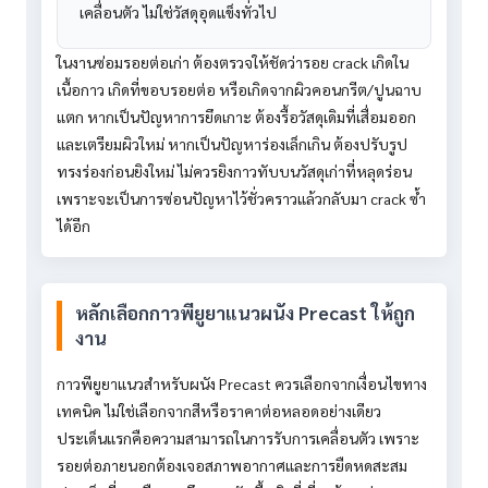
เคลื่อนตัว ไม่ใช่วัสดุอุดแข็งทั่วไป
ในงานซ่อมรอยต่อเก่า ต้องตรวจให้ชัดว่ารอย crack เกิดใน
เนื้อกาว เกิดที่ขอบรอยต่อ หรือเกิดจากผิวคอนกรีต/ปูนฉาบ
แตก หากเป็นปัญหาการยึดเกาะ ต้องรื้อวัสดุเดิมที่เสื่อมออก
และเตรียมผิวใหม่ หากเป็นปัญหาร่องเล็กเกิน ต้องปรับรูป
ทรงร่องก่อนยิงใหม่ ไม่ควรยิงกาวทับบนวัสดุเก่าที่หลุดร่อน
เพราะจะเป็นการซ่อนปัญหาไว้ชั่วคราวแล้วกลับมา crack ซ้ำ
ได้อีก
หลักเลือกกาวพียูยาแนวผนัง Precast ให้ถูก
งาน
กาวพียูยาแนวสำหรับผนัง Precast ควรเลือกจากเงื่อนไขทาง
เทคนิค ไม่ใช่เลือกจากสีหรือราคาต่อหลอดอย่างเดียว
ประเด็นแรกคือความสามารถในการรับการเคลื่อนตัว เพราะ
รอยต่อภายนอกต้องเจอสภาพอากาศและการยืดหดสะสม