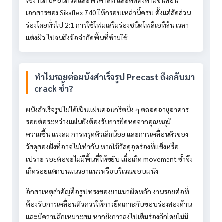
ใช้งานกับคอนกรีตและพรีคาสท์ และติดตั้งตามขั้นตอน
เอกสารของ Sikaflex 740 ให้กรอบเหล่านี้ครบ ตั้งแต่สัดส่วน
ร่องโดยทั่วไป 2:1 การใช้โฟมเสริมร่องชนิดโพลีเอทีลีน เวลา
แต่งผิว ไปจนถึงข้อจำกัดพื้นที่ห้ามใช้
ทำไมรอยต่อผนังสำเร็จรูป Precast ถึงกลับมา
crack ซ้ำ?
ผนังสำเร็จรูปไม่ได้เป็นแผ่นคอนกรีตนิ่ง ๆ ตลอดอายุอาคาร
รอยต่อระหว่างแผ่นยังต้องรับการยืดหดจากอุณหภูมิ
ความชื้น แรงลม การทรุดตัวเล็กน้อย และการเคลื่อนตัวของ
วัสดุสองฝั่งที่อาจไม่เท่ากัน หากใช้วัสดุอุดร่องที่แข็งหรือ
เปราะ รอยต่อจะไม่มีพื้นที่ให้ขยับ เมื่อเกิด movement ซ้ำจึง
เกิดรอยแตกบนแนวยาแนวหรือบริเวณขอบผนัง
อีกสาเหตุสำคัญคือรูปทรงของยาแนวผิดหลัก งานรอยต่อที่
ต้องรับการเคลื่อนตัวควรให้กาวยึดเกาะกับขอบร่องสองด้าน
และมีความลึกเหมาะสม หากยิงกาวลงไปเต็มร่องลึกโดยไม่มี