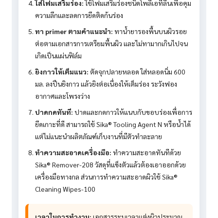
ใส่โฟมเสริมร่อง:
ใช้โฟมเสริมร่องชนิดโพลีเอทีลีนเพื่อคุม
ความลึกและลดการยึดติดก้นร่อง
ทา primer ตามคำแนะนำ:
ทาน้ำยารองพื้นบนผิวรอย
ต่อตามเอกสารการเตรียมพื้นผิว และไม่ทามากเกินไปจน
เกิดเป็นแผ่นฟิล์ม
ยิงกาวให้เต็มแนว:
ตัดจุกปลายหลอด ใส่หลอดนิ่ม 600
มล. ลงปืนยิงกาว แล้วยิงต่อเนื่องให้เต็มร่อง ระวังฟอง
อากาศและโพรงว่าง
ปาดกดทันที:
ปาดและกดกาวให้แนบกับขอบร่องเพื่อการ
ยึดเกาะที่ดี สามารถใช้ Sika® Tooling Agent N หรือน้ำได้
แต่ไม่แนะนำผลิตภัณฑ์เก็บงานที่มีตัวทำละลาย
ทำความสะอาดเครื่องมือ:
ทำความสะอาดทันทีด้วย
Sika® Remover-208 วัสดุที่แข็งตัวแล้วต้องเอาออกด้วย
เครื่องมือทางกล ส่วนการทำความสะอาดผิวใช้ Sika®
Cleaning Wipes-100
เวลาในการทำงาน:
เอกสารระบุเวลาแต่งผิวประมาณ