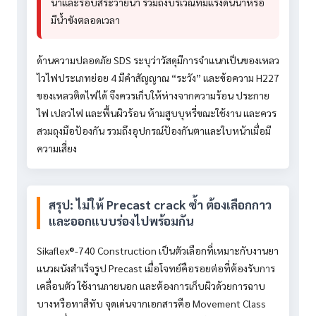
น้ำและรอบสระว่ายน้ำ รวมถึงบริเวณที่มีแรงดันน้ำหรือ
มีน้ำขังตลอดเวลา
ด้านความปลอดภัย SDS ระบุว่าวัสดุมีการจำแนกเป็นของเหลว
ไวไฟประเภทย่อย 4 มีคำสัญญาณ “ระวัง” และข้อความ H227
ของเหลวติดไฟได้ จึงควรเก็บให้ห่างจากความร้อน ประกาย
ไฟ เปลวไฟ และพื้นผิวร้อน ห้ามสูบบุหรี่ขณะใช้งาน และควร
สวมถุงมือป้องกัน รวมถึงอุปกรณ์ป้องกันตาและใบหน้าเมื่อมี
ความเสี่ยง
สรุป: ไม่ให้ Precast crack ซ้ำ ต้องเลือกกาว
และออกแบบร่องไปพร้อมกัน
Sikaflex®-740 Construction เป็นตัวเลือกที่เหมาะกับงานยา
แนวผนังสำเร็จรูป Precast เมื่อโจทย์คือรอยต่อที่ต้องรับการ
เคลื่อนตัว ใช้งานภายนอก และต้องการเก็บผิวด้วยการฉาบ
บางหรือทาสีทับ จุดเด่นจากเอกสารคือ Movement Class