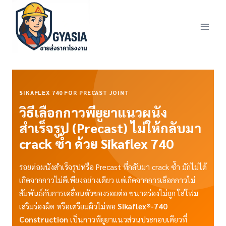
Skip
to
content
SIKAFLEX 740 FOR PRECAST JOINT
วิธีเลือกกาวพียูยาแนวผนัง
สำเร็จรูป (Precast) ไม่ให้กลับมา
crack ซ้ำ ด้วย Sikaflex 740
รอยต่อผนังสำเร็จรูปหรือ Precast ที่กลับมา crack ซ้ำ มักไม่ได้
เกิดจากกาวไม่ดีเพียงอย่างเดียว แต่เกิดจากการเลือกกาวไม่
สัมพันธ์กับการเคลื่อนตัวของรอยต่อ ขนาดร่องไม่ถูก ใส่โฟม
เสริมร่องผิด หรือเตรียมผิวไม่พอ
Sikaflex®-740
Construction
เป็นกาวพียูยาแนวส่วนประกอบเดียวที่