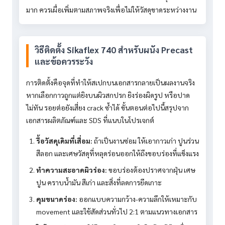
มาก ควรเผื่อเพิ่มตามสภาพจริงเพื่อไม่ให้วัสดุขาดระหว่างงาน
วิธีติดตั้ง Sikaflex 740 สำหรับผนัง Precast
และข้อควรระวัง
การติดตั้งคือจุดที่ทำให้สเปกบนเอกสารกลายเป็นผลงานจริง
หากเลือกกาวถูกแต่ยิงบนผิวสกปรก ยิงร่องผิดรูป หรือปาด
ไม่ทัน รอยต่อยังเสี่ยง crack ซ้ำได้ ขั้นตอนต่อไปนี้สรุปจาก
เอกสารผลิตภัณฑ์และ SDS ที่แนบในโปรเจกต์
รื้อวัสดุเดิมที่เสื่อม:
ถ้าเป็นงานซ่อม ให้เอากาวเก่า ปูนร่วน
สีลอก และเศษวัสดุที่หลุดร่อนออกให้ถึงขอบร่องที่แข็งแรง
ทำความสะอาดผิวร่อง:
ขอบร่องต้องปราศจากฝุ่น เศษ
ปูน คราบน้ำมัน สีเก่า และสิ่งที่ลดการยึดเกาะ
คุมขนาดร่อง:
ออกแบบความกว้าง-ความลึกให้เหมาะกับ
movement และใช้สัดส่วนทั่วไป 2:1 ตามแนวทางเอกสาร