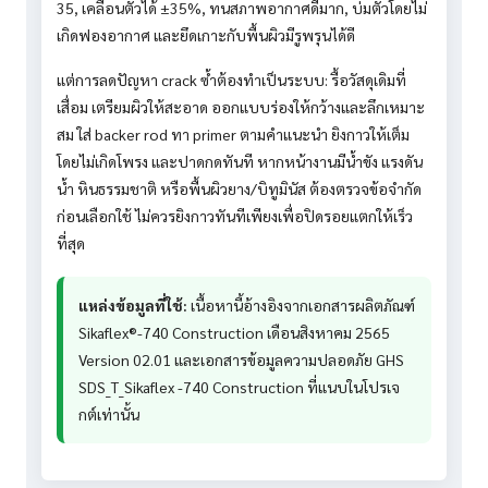
35, เคลื่อนตัวได้ ±35%, ทนสภาพอากาศดีมาก, บ่มตัวโดยไม่
เกิดฟองอากาศ และยึดเกาะกับพื้นผิวมีรูพรุนได้ดี
แต่การลดปัญหา crack ซ้ำต้องทำเป็นระบบ: รื้อวัสดุเดิมที่
เสื่อม เตรียมผิวให้สะอาด ออกแบบร่องให้กว้างและลึกเหมาะ
สม ใส่ backer rod ทา primer ตามคำแนะนำ ยิงกาวให้เต็ม
โดยไม่เกิดโพรง และปาดกดทันที หากหน้างานมีน้ำขัง แรงดัน
น้ำ หินธรรมชาติ หรือพื้นผิวยาง/บิทูมินัส ต้องตรวจข้อจำกัด
ก่อนเลือกใช้ ไม่ควรยิงกาวทันทีเพียงเพื่อปิดรอยแตกให้เร็ว
ที่สุด
แหล่งข้อมูลที่ใช้:
เนื้อหานี้อ้างอิงจากเอกสารผลิตภัณฑ์
Sikaflex®-740 Construction เดือนสิงหาคม 2565
Version 02.01 และเอกสารข้อมูลความปลอดภัย GHS
SDS_T_Sikaflex -740 Construction ที่แนบในโปรเจ
กต์เท่านั้น