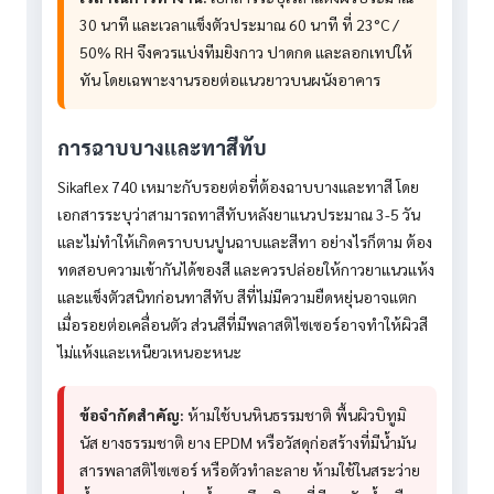
30 นาที และเวลาแข็งตัวประมาณ 60 นาที ที่ 23°C /
50% RH จึงควรแบ่งทีมยิงกาว ปาดกด และลอกเทปให้
ทัน โดยเฉพาะงานรอยต่อแนวยาวบนผนังอาคาร
การฉาบบางและทาสีทับ
Sikaflex 740 เหมาะกับรอยต่อที่ต้องฉาบบางและทาสี โดย
เอกสารระบุว่าสามารถทาสีทับหลังยาแนวประมาณ 3-5 วัน
และไม่ทำให้เกิดคราบบนปูนฉาบและสีทา อย่างไรก็ตาม ต้อง
ทดสอบความเข้ากันได้ของสี และควรปล่อยให้กาวยาแนวแห้ง
และแข็งตัวสนิทก่อนทาสีทับ สีที่ไม่มีความยืดหยุ่นอาจแตก
เมื่อรอยต่อเคลื่อนตัว ส่วนสีที่มีพลาสติไซเซอร์อาจทำให้ผิวสี
ไม่แห้งและเหนียวเหนอะหนะ
ข้อจำกัดสำคัญ:
ห้ามใช้บนหินธรรมชาติ พื้นผิวบิทูมิ
นัส ยางธรรมชาติ ยาง EPDM หรือวัสดุก่อสร้างที่มีน้ำมัน
สารพลาสติไซเซอร์ หรือตัวทำละลาย ห้ามใช้ในสระว่าย