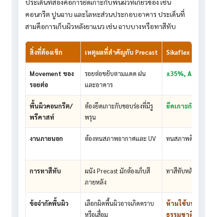
ประเด็นที่สองคือการยึดเกาะกับพื้นผิวที่เกี่ยวข้อง เช่น
คอนกรีต ปูนฉาบ และโลหะส่วนประกอบอาคาร ประเด็นที่
สามคือการเก็บผิวหลังยาแนว เช่น ฉาบบางหรือทาสีทับ
สิ่งที่ต้องเช็ก
เหตุผลที่สำคัญกับ Precast
Sikaflex 740 จาก
Movement ของ
รอยต่อขยับตามแดด ฝน
±35%, ASTM C920
รอยต่อ
และอาคาร
พื้นผิวคอนกรีต/
ต้องยึดเกาะกับขอบร่องที่มีรู
ยึดเกาะกับพื้นผิวมี
พรีคาสท์
พรุน
งานภายนอก
ต้องทนสภาพอากาศและ UV
ทนสภาพดินฟ้าอาก
การทาสีทับ
ผนัง Precast มักต้องเก็บสี
ทาสีทับหลังยาแนวป
ภายหลัง
ข้อจำกัดพื้นผิว
เลือกผิดพื้นผิวอาจเกิดคราบ
ห้ามใช้บนหินธรรมช
หรือเสื่อม
ธรรมชาติ EPDM