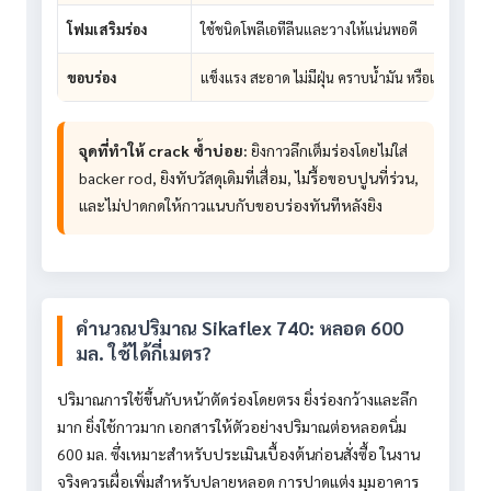
โฟมเสริมร่อง
ใช้ชนิดโพลีเอทีลีนและวางให้แน่นพอดี
ขอบร่อง
แข็งแรง สะอาด ไม่มีฝุ่น คราบน้ำมัน หรือเศษปูนห
จุดที่ทำให้ crack ซ้ำบ่อย:
ยิงกาวลึกเต็มร่องโดยไม่ใส่
backer rod, ยิงทับวัสดุเดิมที่เสื่อม, ไม่รื้อขอบปูนที่ร่วน,
และไม่ปาดกดให้กาวแนบกับขอบร่องทันทีหลังยิง
คำนวณปริมาณ Sikaflex 740: หลอด 600
มล. ใช้ได้กี่เมตร?
ปริมาณการใช้ขึ้นกับหน้าตัดร่องโดยตรง ยิ่งร่องกว้างและลึก
มาก ยิ่งใช้กาวมาก เอกสารให้ตัวอย่างปริมาณต่อหลอดนิ่ม
600 มล. ซึ่งเหมาะสำหรับประเมินเบื้องต้นก่อนสั่งซื้อ ในงาน
จริงควรเผื่อเพิ่มสำหรับปลายหลอด การปาดแต่ง มุมอาคาร