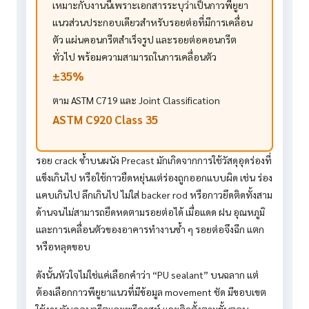
เหมาะกับงานนี้เพราะเอกสารระบุว่าเป็นกาวพียูยา
แนวส่วนประกอบเดียวสำหรับรอยต่อที่มีการเคลื่อน
ตัว แผ่นคอนกรีตสำเร็จรูป และรอยต่อคอนกรีต
ทั่วไป พร้อมความสามารถในการเคลื่อนตัว
±35%
ตาม ASTM C719 และ Joint Classification
ASTM C920 Class 35
รอย crack ซ้ำบนผนัง Precast มักเกิดจากการใช้วัสดุอุดร่องที่
แข็งเกินไป หรือใช้กาวยืดหยุ่นแต่ร่องถูกออกแบบผิด เช่น ร่อง
แคบเกินไป ลึกเกินไป ไม่ใส่ backer rod หรือกาวยึดติดทั้งสาม
ด้านจนไม่สามารถยืดหดตามรอยต่อได้ เมื่อแดด ฝน อุณหภูมิ
และการเคลื่อนตัวของอาคารทำงานซ้ำ ๆ รอยต่อจึงฉีก แตก
หรือหลุดขอบ
ดังนั้นหัวใจไม่ใช่แค่เลือกคำว่า “PU sealant” บนฉลาก แต่
ต้องเลือกกาวพียูยาแนวที่มีข้อมูล movement ชัด มีขอบเขต