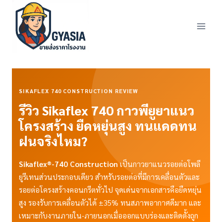
Skip
to
content
SIKAFLEX 740 CONSTRUCTION REVIEW
รีวิว Sikaflex 740 กาวพียูยาแนว
โครงสร้าง ยืดหยุ่นสูง ทนแดดทน
ฝนจริงไหม?
Sikaflex®-740 Construction
เป็นกาวยาแนวรอยต่อโพลี
ยูรีเทนส่วนประกอบเดียว สำหรับรอยต่อที่มีการเคลื่อนตัวและ
รอยต่อโครงสร้างคอนกรีตทั่วไป จุดเด่นจากเอกสารคือยืดหยุ่น
สูง รองรับการเคลื่อนตัวได้ ±35% ทนสภาพอากาศดีมาก และ
เหมาะกับงานภายใน-ภายนอกเมื่อออกแบบร่องและติดตั้งถูก