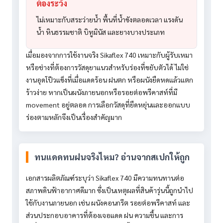
ต้องระวัง
ไม่เหมาะกับสระว่ายน้ำ พื้นที่น้ำขังตลอดเวลา แรงดัน
น้ำ หินธรรมชาติ บิทูมินัส และยางบางประเภท
เมื่อมองจากการใช้งานจริง Sikaflex 740 เหมาะกับผู้รับเหมา
หรือช่างที่ต้องการวัสดุยาแนวสำหรับร่องที่ขยับตัวได้ ไม่ใช่
งานอุดโป๊วแข็งที่เมื่อแดดร้อน ฝนตก หรือผนังยืดหดแล้วแตก
ร้าวง่าย หากเป็นผนังภายนอกหรือรอยต่อพรีคาสท์ที่มี
movement อยู่ตลอด การเลือกวัสดุที่ยืดหยุ่นและออกแบบ
ร่องตามหลักจึงเป็นเรื่องสำคัญมาก
ทนแดดทนฝนจริงไหม? อ่านจากสเปกให้ถูก
เอกสารผลิตภัณฑ์ระบุว่า Sikaflex 740 มีความทนทานต่อ
สภาพดินฟ้าอากาศดีมาก ซึ่งเป็นเหตุผลที่สินค้ารุ่นนี้ถูกนำไป
ใช้กับงานภายนอก เช่น ผนังคอนกรีต รอยต่อพรีคาสท์ และ
ส่วนประกอบอาคารที่ต้องเจอแดด ฝน ความชื้น และการ