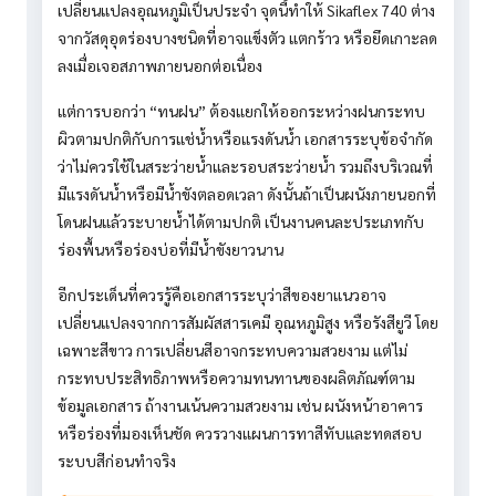
เปลี่ยนแปลงอุณหภูมิเป็นประจำ จุดนี้ทำให้ Sikaflex 740 ต่าง
จากวัสดุอุดร่องบางชนิดที่อาจแข็งตัว แตกร้าว หรือยึดเกาะลด
ลงเมื่อเจอสภาพภายนอกต่อเนื่อง
แต่การบอกว่า “ทนฝน” ต้องแยกให้ออกระหว่างฝนกระทบ
ผิวตามปกติกับการแช่น้ำหรือแรงดันน้ำ เอกสารระบุข้อจำกัด
ว่าไม่ควรใช้ในสระว่ายน้ำและรอบสระว่ายน้ำ รวมถึงบริเวณที่
มีแรงดันน้ำหรือมีน้ำขังตลอดเวลา ดังนั้นถ้าเป็นผนังภายนอกที่
โดนฝนแล้วระบายน้ำได้ตามปกติ เป็นงานคนละประเภทกับ
ร่องพื้นหรือร่องบ่อที่มีน้ำขังยาวนาน
อีกประเด็นที่ควรรู้คือเอกสารระบุว่าสีของยาแนวอาจ
เปลี่ยนแปลงจากการสัมผัสสารเคมี อุณหภูมิสูง หรือรังสียูวี โดย
เฉพาะสีขาว การเปลี่ยนสีอาจกระทบความสวยงาม แต่ไม่
กระทบประสิทธิภาพหรือความทนทานของผลิตภัณฑ์ตาม
ข้อมูลเอกสาร ถ้างานเน้นความสวยงาม เช่น ผนังหน้าอาคาร
หรือร่องที่มองเห็นชัด ควรวางแผนการทาสีทับและทดสอบ
ระบบสีก่อนทำจริง