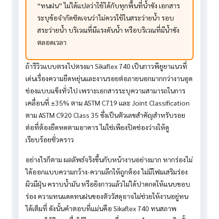
“ทนฝน” ไม่ได้แปลว่าใช้ได้กับทุกพื้นที่น้ำขัง เอกสาร
ระบุข้อจำกัดชัดเจนว่าไม่ควรใช้ในสระว่ายน้ำ รอบ
สระว่ายน้ำ บริเวณที่มีแรงดันน้ำ หรือบริเวณที่มีน้ำขัง
ตลอดเวลา
ถ้ารีวิวแบบตรงไปตรงมา Sikaflex 740 เป็นกาวพียูยาแนวที่
เด่นเรื่องความยืดหยุ่นและงานรอยต่อภายนอกมากกว่างานอุด
ช่องแบบแข็งทั่วไป เพราะเอกสารระบุความสามารถในการ
เคลื่อนที่ ±35% ตาม ASTM C719 และ Joint Classification
ตาม ASTM C920 Class 35 ซึ่งเป็นตัวเลขสำคัญสำหรับรอย
ต่อที่ต้องยืดหดตามอาคาร ไม่ใช่เพียงปิดช่องว่างให้ดู
เรียบร้อยชั่วคราว
อย่างไรก็ตาม ผลลัพธ์จริงขึ้นกับหน้างานอย่างมาก หากร่องไม่
ได้ออกแบบความกว้าง-ความลึกให้ถูกต้อง ไม่มีโฟมเสริมร่อง
ผิวมีฝุ่น คราบน้ำมัน หรือยิงกาวแล้วไม่ได้ปาดกดให้แนบขอบ
ร่อง ความทนแดดทนฝนของตัววัสดุอาจไม่ช่วยให้งานอยู่ทน
ได้เต็มที่ ดังนั้นคำตอบที่แม่นคือ Sikaflex 740 ทนสภาพ