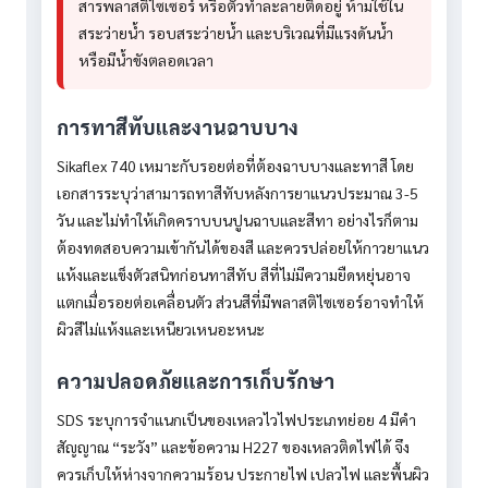
สารพลาสติไซเซอร์ หรือตัวทำละลายติดอยู่ ห้ามใช้ใน
สระว่ายน้ำ รอบสระว่ายน้ำ และบริเวณที่มีแรงดันน้ำ
หรือมีน้ำขังตลอดเวลา
การทาสีทับและงานฉาบบาง
Sikaflex 740 เหมาะกับรอยต่อที่ต้องฉาบบางและทาสี โดย
เอกสารระบุว่าสามารถทาสีทับหลังการยาแนวประมาณ 3-5
วัน และไม่ทำให้เกิดคราบบนปูนฉาบและสีทา อย่างไรก็ตาม
ต้องทดสอบความเข้ากันได้ของสี และควรปล่อยให้กาวยาแนว
แห้งและแข็งตัวสนิทก่อนทาสีทับ สีที่ไม่มีความยืดหยุ่นอาจ
แตกเมื่อรอยต่อเคลื่อนตัว ส่วนสีที่มีพลาสติไซเซอร์อาจทำให้
ผิวสีไม่แห้งและเหนียวเหนอะหนะ
ความปลอดภัยและการเก็บรักษา
SDS ระบุการจำแนกเป็นของเหลวไวไฟประเภทย่อย 4 มีคำ
สัญญาณ “ระวัง” และข้อความ H227 ของเหลวติดไฟได้ จึง
ควรเก็บให้ห่างจากความร้อน ประกายไฟ เปลวไฟ และพื้นผิว