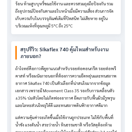
ร้อน ห้ามสูบบุหรี่ขณะใช้งาน และควรสวมถุงมือป้องกัน รวม
ถึงอุปกรณ์ป้องกันตาและใบหน้าเมื่อมีความเสี่ยง ส่วนการจัด
เก็บควรเก็บในบรรจุภัณฑ์เดิมที่ปิดสนิท ไม่เสียหาย อยู่ใน
บริเวณแห้งที่อุณหภูมิ 5°C ถึง 25°C
สรุปรีวิว: Sikaflex 740 คุ้มไหมสำหรับงาน
ภายนอก?
ถ้าโจทย์คือกาวพียูยาแนวสำหรับรอยต่อคอนกรีต รอยต่อพรี
คาสท์ หรือผนังภายนอกที่ต้องการความยืดหยุ่นและทนสภาพ
อากาศ Sikaflex 740 เป็นตัวเลือกที่น่าสนใจมากจากข้อมูล
เอกสาร เพราะมี Movement Class 35 รองรับการเคลื่อนตัว
±35% บ่มตัวโดยไม่เกิดฟองอากาศ ยึดเกาะกับพื้นผิวมีรูพรุน
และโลหะส่วนใหญ่ได้ดี และทนสภาพดินฟ้าอากาศดีมาก
แต่ความคุ้มค่าจะเกิดขึ้นเมื่อใช้งานถูกประเภท ไม่ใช้กับพื้นที่
น้ำขัง แรงดันน้ำ สระว่ายน้ำ หินธรรมชาติ หรือวัสดุต้องห้าม