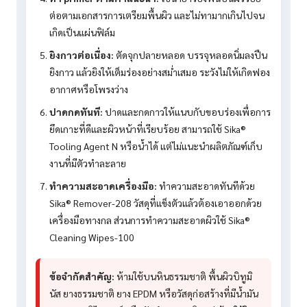
ต่อตามเอกสารการเตรียมพื้นผิว และไม่ทามากเกินไปจน
เกิดเป็นแผ่นฟิล์ม
ยิงกาวต่อเนื่อง:
ตัดจุกปลายหลอด บรรจุหลอดนิ่มลงปืน
ยิงกาว แล้วยิงให้เต็มร่องอย่างสม่ำเสมอ ระวังไม่ให้เกิดฟอง
อากาศหรือโพรงว่าง
ปาดกดทันที:
ปาดและกดกาวให้แนบกับขอบร่องเพื่อการ
ยึดเกาะที่ดีและผิวหน้าที่เรียบร้อย สามารถใช้ Sika®
Tooling Agent N หรือน้ำได้ แต่ไม่แนะนำผลิตภัณฑ์เก็บ
งานที่มีตัวทำละลาย
ทำความสะอาดเครื่องมือ:
ทำความสะอาดทันทีด้วย
Sika® Remover-208 วัสดุที่แข็งตัวแล้วต้องเอาออกด้วย
เครื่องมือทางกล ส่วนการทำความสะอาดผิวใช้ Sika®
Cleaning Wipes-100
ข้อจำกัดสำคัญ:
ห้ามใช้บนหินธรรมชาติ พื้นผิวบิทูมิ
นัส ยางธรรมชาติ ยาง EPDM หรือวัสดุก่อสร้างที่มีน้ำมัน