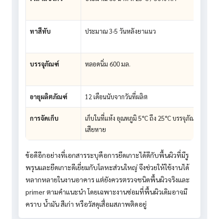
ทาสีทับ
ประมาณ 3-5 วันหลังยาแนว
บรรจุภัณฑ์
หลอดนิ่ม 600 มล.
อายุผลิตภัณฑ์
12 เดือนนับจากวันที่ผลิต
การจัดเก็บ
เก็บในที่แห้ง อุณหภูมิ 5°C ถึง 25°C บรรจุภัณฑ์ปิดสนิท 
เสียหาย
ข้อดีอีกอย่างที่เอกสารระบุคือการยึดเกาะได้ดีกับพื้นผิวที่มีรู
พรุนและยึดเกาะดีเยี่ยมกับโลหะส่วนใหญ่ จึงช่วยให้ใช้งานได้
หลากหลายในงานอาคาร แต่ยังควรตรวจชนิดพื้นผิวจริงและ
primer ตามคำแนะนำ โดยเฉพาะงานซ่อมที่พื้นผิวเดิมอาจมี
คราบ น้ำมัน สีเก่า หรือวัสดุเสื่อมสภาพติดอยู่