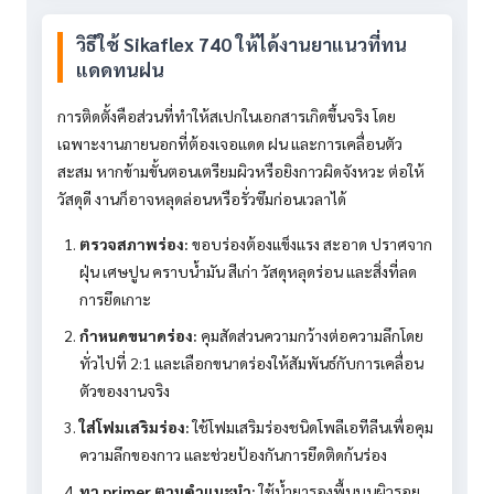
วิธีใช้ Sikaflex 740 ให้ได้งานยาแนวที่ทน
แดดทนฝน
การติดตั้งคือส่วนที่ทำให้สเปกในเอกสารเกิดขึ้นจริง โดย
เฉพาะงานภายนอกที่ต้องเจอแดด ฝน และการเคลื่อนตัว
สะสม หากข้ามขั้นตอนเตรียมผิวหรือยิงกาวผิดจังหวะ ต่อให้
วัสดุดี งานก็อาจหลุดล่อนหรือรั่วซึมก่อนเวลาได้
ตรวจสภาพร่อง:
ขอบร่องต้องแข็งแรง สะอาด ปราศจาก
ฝุ่น เศษปูน คราบน้ำมัน สีเก่า วัสดุหลุดร่อน และสิ่งที่ลด
การยึดเกาะ
กำหนดขนาดร่อง:
คุมสัดส่วนความกว้างต่อความลึกโดย
ทั่วไปที่ 2:1 และเลือกขนาดร่องให้สัมพันธ์กับการเคลื่อน
ตัวของงานจริง
ใส่โฟมเสริมร่อง:
ใช้โฟมเสริมร่องชนิดโพลีเอทีลีนเพื่อคุม
ความลึกของกาว และช่วยป้องกันการยึดติดก้นร่อง
ทา primer ตามคำแนะนำ:
ใช้น้ำยารองพื้นบนผิวรอย