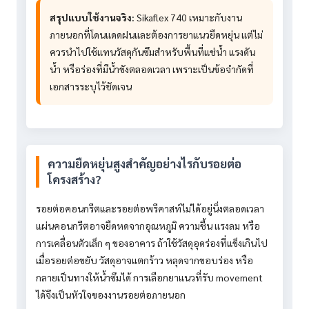
สรุปแบบใช้งานจริง:
Sikaflex 740 เหมาะกับงาน
ภายนอกที่โดนแดดฝนและต้องการยาแนวยืดหยุ่น แต่ไม่
ควรนำไปใช้แทนวัสดุกันซึมสำหรับพื้นที่แช่น้ำ แรงดัน
น้ำ หรือร่องที่มีน้ำขังตลอดเวลา เพราะเป็นข้อจำกัดที่
เอกสารระบุไว้ชัดเจน
ความยืดหยุ่นสูงสำคัญอย่างไรกับรอยต่อ
โครงสร้าง?
รอยต่อคอนกรีตและรอยต่อพรีคาสท์ไม่ได้อยู่นิ่งตลอดเวลา
แผ่นคอนกรีตอาจยืดหดจากอุณหภูมิ ความชื้น แรงลม หรือ
การเคลื่อนตัวเล็ก ๆ ของอาคาร ถ้าใช้วัสดุอุดร่องที่แข็งเกินไป
เมื่อรอยต่อขยับ วัสดุอาจแตกร้าว หลุดจากขอบร่อง หรือ
กลายเป็นทางให้น้ำซึมได้ การเลือกยาแนวที่รับ movement
ได้จึงเป็นหัวใจของงานรอยต่อภายนอก