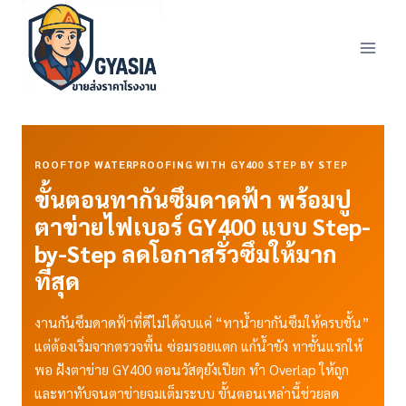
Skip
to
content
ROOFTOP WATERPROOFING WITH GY400 STEP BY STEP
ขั้นตอนทากันซึมดาดฟ้า พร้อมปู
ตาข่ายไฟเบอร์ GY400 แบบ Step-
by-Step ลดโอกาสรั่วซึมให้มาก
ที่สุด
งานกันซึมดาดฟ้าที่ดีไม่ได้จบแค่ “ทาน้ำยากันซึมให้ครบชั้น”
แต่ต้องเริ่มจากตรวจพื้น ซ่อมรอยแตก แก้น้ำขัง ทาชั้นแรกให้
พอ ฝังตาข่าย GY400 ตอนวัสดุยังเปียก ทำ Overlap ให้ถูก
และทาทับจนตาข่ายจมเต็มระบบ ขั้นตอนเหล่านี้ช่วยลด