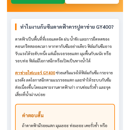
ทำไมงานกันซึมดาดฟ้าควรปูตาข่าย GY400?
ดาดฟ้าเป็นพื้นที่ที่เจอแดดจัด ฝน น้ำขัง และการยืดหดของ
คอนกรีตตลอดเวลา หากทากันซึมอย่างเดียว ฟิล์มกันซึมอาจ
รับแรงได้ระดับหนึ่ง แต่เมื่อเจอรอยแตก มุมพื้นกับผนัง หรือ
รอบท่อ ฟิล์มมีโอกาสฉีกหรือเปิดเป็นทางน้ำได้
ตาข่ายไฟเบอร์ GY400
ช่วยเสริมแรงให้ฟิล์มกันซึม กระจาย
แรงดึง ลดโอกาสฉีกตามแนวรอยแตก และทำให้ระบบกันซึม
ต่อเนื่องขึ้น โดยเฉพาะงานดาดฟ้าเก่า งานซ่อมรั่วซ้ำ และจุด
เสี่ยงที่น้ำผ่านบ่อย
คำตอบสั้น
ถ้าดาดฟ้ามีรอยแตก มุมเยอะ ท่อเยอะ เคยรั่วซ้ำ หรือ