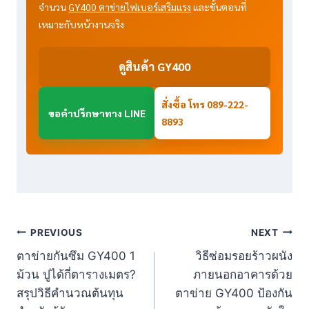
จำนวน
GY400 ตาข่ายไฟเบอร์เสริมแรง
และขั้นตอนที่
เหมาะกับหน้างานจริง
ดูสินค้า GY400
สั่งซื้อ โทร 089-222-
ขอคำปรึกษาทาง LINE
8893
Post
PREVIOUS
NEXT
ตาข่ายกันซึม GY400 1
วิธีซ่อมรอยร้าวผนัง
navigation
ม้วน ปูได้กี่ตารางเมตร?
ภายนอกอาคารด้วย
สรุปวิธีคำนวณต้นทุน
ตาข่าย GY400 ป้องกัน