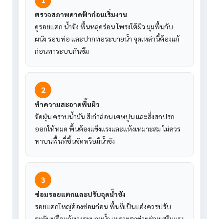
ตรวจสภาพดาดฟ้าก่อนเริ่มงาน
ดูรอยแตก น้ำขัง พื้นหลุดร่อน โพรงใต้ผิว มุมพื้นกับ
ผนัง รอบท่อ และปากท่อระบายน้ำ จุดเหล่านี้ต้องแก้
ก่อนทาระบบกันซึม
2
ทำความสะอาดพื้นผิว
ขัดฝุ่น คราบน้ำมัน สีเก่าล่อน เศษปูน และสิ่งสกปรก
ออกให้หมด พื้นต้องแข็งแรงและแห้งเหมาะสม ไม่ควร
ทาบนพื้นที่ชื้นจัดหรือมีน้ำขัง
3
ซ่อมรอยแตกและปรับจุดน้ำขัง
รอยแตกใหญ่ต้องซ่อมก่อน พื้นที่เป็นแอ่งควรปรับ
ระดับหรือแก้ทางระบายน้ำ เพราะตาข่ายช่วยเสริมแรง