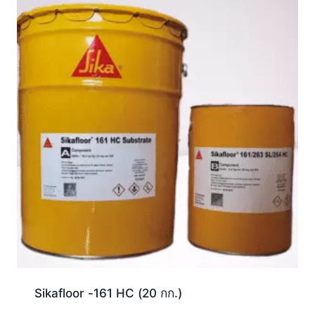
Sikafloor -161 HC (20 กก.)