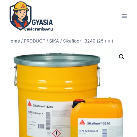
Skip
to
content
Home
/
PRODUCT
/
SIKA
/
Sikafloor -3240 (25 กก.)