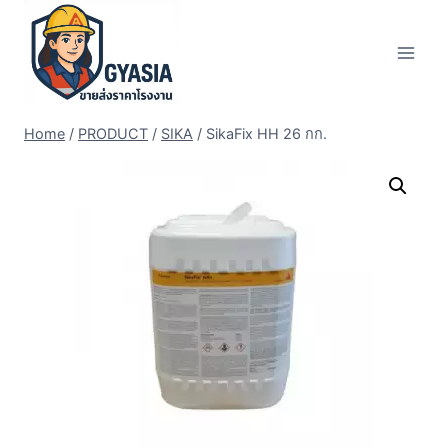
Skip
to
content
Home
/
PRODUCT
/
SIKA
/
SikaFix HH 26 กก.