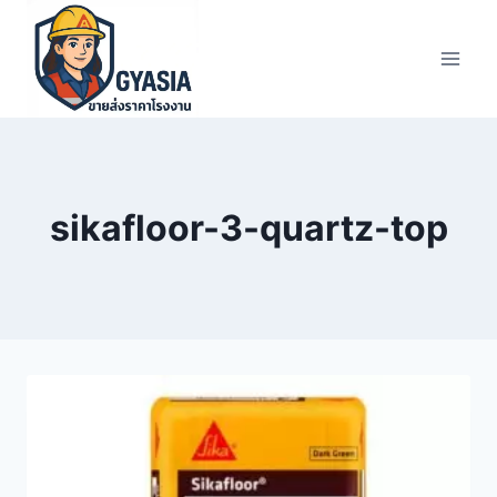
Skip
to
content
sikafloor-3-quartz-top