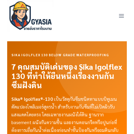
Skip
to
content
SIKA IGOLFLEX 130 BELOW GRADE WATERPROOFING
7 คุณสมบัติเด่นของ Sika Igolflex
130 ที่ทำให้ยืนหนึ่งเรื่องงานกัน
ซึมฝังดิน
Sika® Igolflex®-130
เป็นวัสดุกันซึมชนิดทาแบบบิทูเมน
ดัดแปลงโพลิเมอร์สูตรน้ำ สำหรับงานกันซึมที่ไม่เปิดผิวรับ
แสงแดดโดยตรง โดยเฉพาะงานผนังใต้ดิน ฐานราก
basement ผนังกันความชื้น และงานคอนกรีตหรือปูนก่อที่
ต้องการเยื่อกันน้ำต่อเนื่องก่อนทำชั้นป้องกันหรือถมดินกลับ