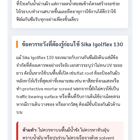
ที่ป้องกันน้ำผ่านผิว แต่การลดน้ำสะสมข้างโครงสร้างจะช่วย
ให้ระบบทำงานสบายขึ้นและยืดอายุการใช้งานได้ดีกว่าใช้
ฟิล์มกันซึมรับทุกอย่างเพียงชั้นเดียว
ข้อควรระวังที่ต้องรู้ก่อนใช้ Sika Igolflex 130
แม้ Sika Igolflex 130 จะเหมาะกับงานกันซึมฝังดิน แต่มีข้อ
จำกัดที่ต้องเคารพอย่างจริงจัง เอกสารระบุว่าไม่ทน UV ระยะ
ยาว ดังนั้นหากใช้บนพื้นที่เปิด เช่น flat roof ต้องป้องกันผิว
หลังทาให้เร็วที่สุดเท่าที่เหมาะสม เช่น ทาสีสะท้อนแสงหรือ
ทำ protective mortar screed นอกจากนี้ยังไม่ควรใช้เป็น
traffic bearing surface หรือพื้นที่รับการเดินใช้งานโดยตรง
หากมีการเดิน วางของ หรือลากวัสดุ ต้องมีชั้นป้องกันผิวด้าน
บน
ห้ามทำ:
ไม่ควรทาบนพื้นมีน้ำขัง ไม่ควรทาทับฝุ่น
คราบน้ำมัน หรือปูนร่วน ไม่ควรเจือจางด้วย solvent