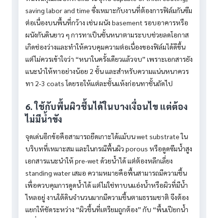
saving labor and time ซึ่งเหมาะกับงานที่ต้องการฟิล์มกันซึม
ต่อเนื่องบนพื้นที่กว้าง เช่น ผนัง basement รอบอาคารหรือ
ผนังกันดินยาว ๆ การทาเป็นชั้นหนาตามระบบช่วยลดโอกาส
เกิดช่องว่างและทำให้ควบคุมความต่อเนื่องของฟิล์มได้ดีขึ้น
แต่ไม่ควรเข้าใจว่า “หนาในครั้งเดียวแล้วจบ” เพราะเอกสารยัง
แนะนำให้ทาอย่างน้อย 2 ชั้น และสำหรับความแน่นหนาควร
ทา 2-3 coats โดยรอให้แต่ละชั้นแห้งก่อนทาชั้นถัดไป
6. ใช้กับพื้นผิวชื้นได้ในบางเงื่อนไข แต่ต้อง
ไม่มีน้ำขัง
จุดเด่นอีกข้อคือสามารถยึดเกาะได้แม้บน wet substrate ใน
บริบทที่เหมาะสม และในกรณีพื้นผิว porous หรือดูดซึมน้ำสูง
เอกสารแนะนำให้ pre-wet ด้วยน้ำได้ แต่ต้องหลีกเลี่ยง
standing water เสมอ ความหมายคือพื้นสามารถมีความชื้น
เพื่อควบคุมการดูดน้ำได้ แต่ไม่ใช่ทาบนแอ่งน้ำหรือผิวที่มีน้ำ
ไหลอยู่ งานใต้ดินจำนวนมากมีความชื้นตามธรรมชาติ จึงต้อง
แยกให้ชัดระหว่าง “ผิวชื้นที่เตรียมถูกต้อง” กับ “พื้นเปียกน้ำ