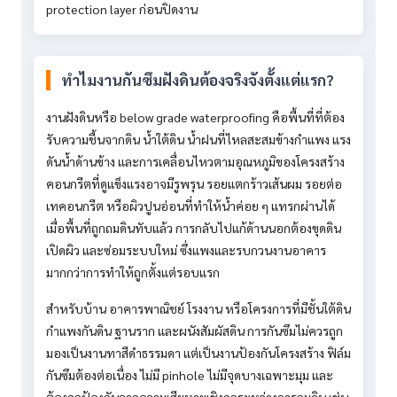
protection layer ก่อนปิดงาน
ทำไมงานกันซึมฝังดินต้องจริงจังตั้งแต่แรก?
งานฝังดินหรือ below grade waterproofing คือพื้นที่ที่ต้อง
รับความชื้นจากดิน น้ำใต้ดิน น้ำฝนที่ไหลสะสมข้างกำแพง แรง
ดันน้ำด้านข้าง และการเคลื่อนไหวตามอุณหภูมิของโครงสร้าง
คอนกรีตที่ดูแข็งแรงอาจมีรูพรุน รอยแตกร้าวเส้นผม รอยต่อ
เทคอนกรีต หรือผิวปูนอ่อนที่ทำให้น้ำค่อย ๆ แทรกผ่านได้
เมื่อพื้นที่ถูกถมดินทับแล้ว การกลับไปแก้ด้านนอกต้องขุดดิน
เปิดผิว และซ่อมระบบใหม่ ซึ่งแพงและรบกวนงานอาคาร
มากกว่าการทำให้ถูกตั้งแต่รอบแรก
สำหรับบ้าน อาคารพาณิชย์ โรงงาน หรือโครงการที่มีชั้นใต้ดิน
กำแพงกันดิน ฐานราก และผนังสัมผัสดิน การกันซึมไม่ควรถูก
มองเป็นงานทาสีดำธรรมดา แต่เป็นงานป้องกันโครงสร้าง ฟิล์ม
กันซึมต้องต่อเนื่อง ไม่มี pinhole ไม่มีจุดบางเฉพาะมุม และ