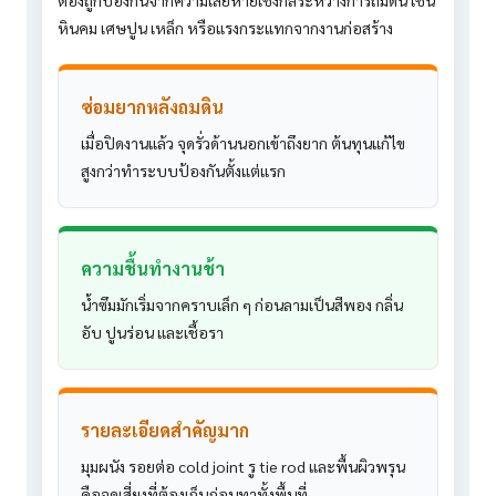
ต้องถูกป้องกันจากความเสียหายเชิงกลระหว่างการถมดิน เช่น
หินคม เศษปูน เหล็ก หรือแรงกระแทกจากงานก่อสร้าง
ซ่อมยากหลังถมดิน
เมื่อปิดงานแล้ว จุดรั่วด้านนอกเข้าถึงยาก ต้นทุนแก้ไข
สูงกว่าทำระบบป้องกันตั้งแต่แรก
ความชื้นทำงานช้า
น้ำซึมมักเริ่มจากคราบเล็ก ๆ ก่อนลามเป็นสีพอง กลิ่น
อับ ปูนร่อน และเชื้อรา
รายละเอียดสำคัญมาก
มุมผนัง รอยต่อ cold joint รู tie rod และพื้นผิวพรุน
คือจุดเสี่ยงที่ต้องเก็บก่อนทาทั้งพื้นที่