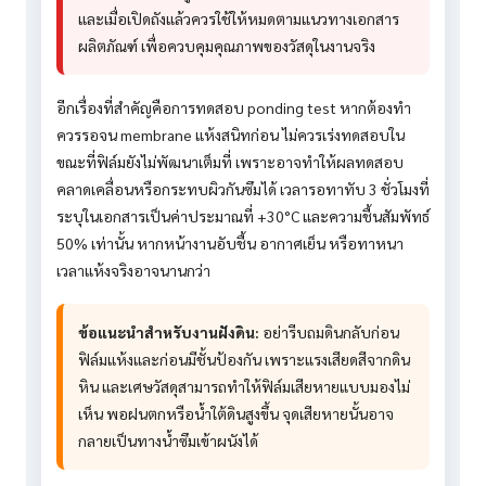
และเมื่อเปิดถังแล้วควรใช้ให้หมดตามแนวทางเอกสาร
ผลิตภัณฑ์ เพื่อควบคุมคุณภาพของวัสดุในงานจริง
อีกเรื่องที่สำคัญคือการทดสอบ ponding test หากต้องทำ
ควรรอจน membrane แห้งสนิทก่อน ไม่ควรเร่งทดสอบใน
ขณะที่ฟิล์มยังไม่พัฒนาเต็มที่ เพราะอาจทำให้ผลทดสอบ
คลาดเคลื่อนหรือกระทบผิวกันซึมได้ เวลารอทาทับ 3 ชั่วโมงที่
ระบุในเอกสารเป็นค่าประมาณที่ +30°C และความชื้นสัมพัทธ์
50% เท่านั้น หากหน้างานอับชื้น อากาศเย็น หรือทาหนา
เวลาแห้งจริงอาจนานกว่า
ข้อแนะนำสำหรับงานฝังดิน:
อย่ารีบถมดินกลับก่อน
ฟิล์มแห้งและก่อนมีชั้นป้องกัน เพราะแรงเสียดสีจากดิน
หิน และเศษวัสดุสามารถทำให้ฟิล์มเสียหายแบบมองไม่
เห็น พอฝนตกหรือน้ำใต้ดินสูงขึ้น จุดเสียหายนั้นอาจ
กลายเป็นทางน้ำซึมเข้าผนังได้