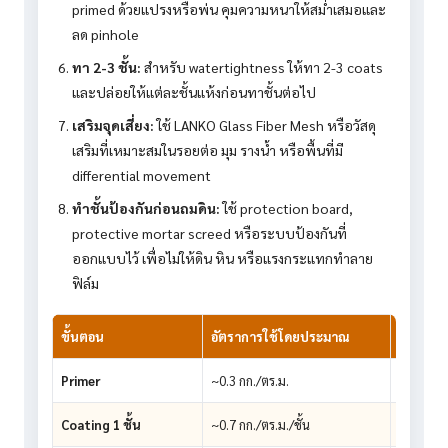
primed ด้วยแปรงหรือพ่น คุมความหนาให้สม่ำเสมอและ
ลด pinhole
ทา 2-3 ชั้น:
สำหรับ watertightness ให้ทา 2-3 coats
และปล่อยให้แต่ละชั้นแห้งก่อนทาชั้นต่อไป
เสริมจุดเสี่ยง:
ใช้ LANKO Glass Fiber Mesh หรือวัสดุ
เสริมที่เหมาะสมในรอยต่อ มุม รางน้ำ หรือพื้นที่มี
differential movement
ทำชั้นป้องกันก่อนถมดิน:
ใช้ protection board,
protective mortar screed หรือระบบป้องกันที่
ออกแบบไว้ เพื่อไม่ให้ดิน หิน หรือแรงกระแทกทำลาย
ฟิล์ม
ขั้นตอน
อัตราการใช้โดยประมาณ
ตัวอย่าง
Primer
~0.3 กก./ตร.ม.
ประมาณ 9
Coating 1 ชั้น
~0.7 กก./ตร.ม./ชั้น
ประมาณ 2