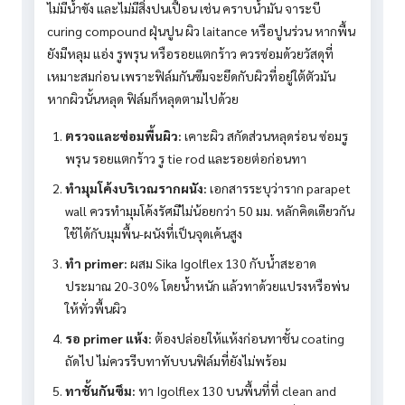
ไม่มีน้ำขัง และไม่มีสิ่งปนเปื้อน เช่น คราบน้ำมัน จาระบี
curing compound ฝุ่นปูน ผิว laitance หรือปูนร่วน หากพื้น
ยังมีหลุม แอ่ง รูพรุน หรือรอยแตกร้าว ควรซ่อมด้วยวัสดุที่
เหมาะสมก่อน เพราะฟิล์มกันซึมจะยึดกับผิวที่อยู่ใต้ตัวมัน
หากผิวนั้นหลุด ฟิล์มก็หลุดตามไปด้วย
ตรวจและซ่อมพื้นผิว:
เคาะผิว สกัดส่วนหลุดร่อน ซ่อมรู
พรุน รอยแตกร้าว รู tie rod และรอยต่อก่อนทา
ทำมุมโค้งบริเวณรากผนัง:
เอกสารระบุว่าราก parapet
wall ควรทำมุมโค้งรัศมีไม่น้อยกว่า 50 มม. หลักคิดเดียวกัน
ใช้ได้กับมุมพื้น-ผนังที่เป็นจุดเค้นสูง
ทำ primer:
ผสม Sika Igolflex 130 กับน้ำสะอาด
ประมาณ 20-30% โดยน้ำหนัก แล้วทาด้วยแปรงหรือพ่น
ให้ทั่วพื้นผิว
รอ primer แห้ง:
ต้องปล่อยให้แห้งก่อนทาชั้น coating
ถัดไป ไม่ควรรีบทาทับบนฟิล์มที่ยังไม่พร้อม
ทาชั้นกันซึม:
ทา Igolflex 130 บนพื้นที่ที่ clean and