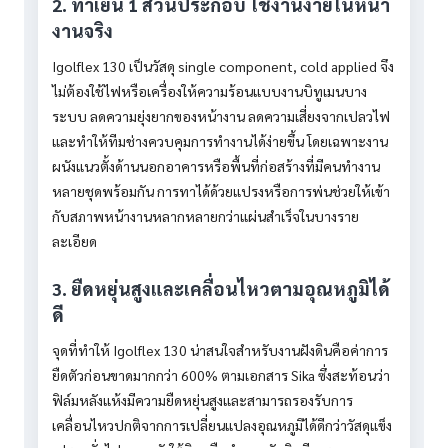
2. ทาเย็น 1 ส่วนประกอบ ใช้งานง่ายในหน้า
งานจริง
Igolflex 130 เป็นวัสดุ single component, cold applied จึง
ไม่ต้องใช้ไฟหรือเครื่องให้ความร้อนแบบงานบิทูเมนบาง
ระบบ ลดความยุ่งยากของหน้างาน ลดความเสี่ยงจากเปลวไฟ
และทำให้ทีมช่างควบคุมการทำงานได้ง่ายขึ้น โดยเฉพาะงาน
ผนังแนวตั้งด้านนอกอาคารหรือพื้นที่ก่อสร้างที่มีคนทำงาน
หลายชุดพร้อมกัน การทาได้ด้วยแปรงหรือการพ่นช่วยให้เข้า
กับสภาพหน้างานหลากหลายกว่าแผ่นสำเร็จในบางราย
ละเอียด
3. ยืดหยุ่นสูงและเคลื่อนไหวตามอุณหภูมิได้
ดี
จุดที่ทำให้ Igolflex 130 น่าสนใจสำหรับงานฝังดินคือค่าการ
ยืดตัวก่อนขาดมากกว่า 600% ตามเอกสาร Sika ซึ่งสะท้อนว่า
ฟิล์มหลังแห้งมีความยืดหยุ่นสูงและสามารถรองรับการ
เคลื่อนไหวปกติจากการเปลี่ยนแปลงอุณหภูมิได้ดีกว่าวัสดุแข็ง