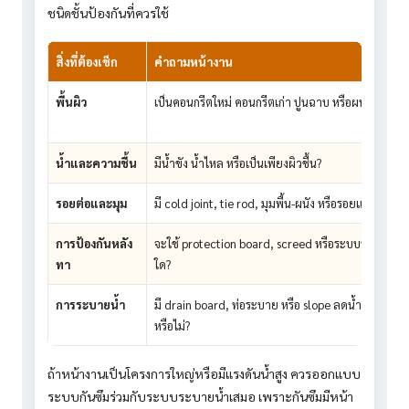
ชนิดชั้นป้องกันที่ควรใช้
สิ่งที่ต้องเช็ก
คำถามหน้างาน
พื้นผิว
เป็นคอนกรีตใหม่ คอนกรีตเก่า ปูนฉาบ หรือผนังก่อ?
น้ำและความชื้น
มีน้ำขัง น้ำไหล หรือเป็นเพียงผิวชื้น?
รอยต่อและมุม
มี cold joint, tie rod, มุมพื้น-ผนัง หรือรอยแตกร้าวกี่จ
การป้องกันหลัง
จะใช้ protection board, screed หรือระบบป้องกันแ
ทา
ใด?
การระบายน้ำ
มี drain board, ท่อระบาย หรือ slope ลดน้ำขังข้างผนั
หรือไม่?
ถ้าหน้างานเป็นโครงการใหญ่หรือมีแรงดันน้ำสูง ควรออกแบบ
ระบบกันซึมร่วมกับระบบระบายน้ำเสมอ เพราะกันซึมมีหน้า