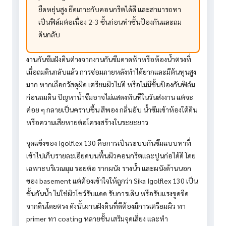
ยืดหยุ่นสูง ยึดเกาะกับคอนกรีตได้ดี และสามารถทา
เป็นฟิล์มต่อเนื่อง 2-3 ชั้นก่อนทำชั้นป้องกันและถม
ดินกลับ
งานกันซึมฝังดินต่างจากงานกันซึมดาดฟ้าหรือห้องน้ำตรงที่
เมื่อถมดินกลับแล้ว การซ่อมภายหลังทำได้ยากและมีต้นทุนสูง
มาก หากเลือกวัสดุผิด เตรียมผิวไม่ดี หรือไม่มีชั้นป้องกันฟิล์ม
ก่อนถมดิน ปัญหาน้ำซึมอาจไม่แสดงทันทีในวันส่งงาน แต่จะ
ค่อย ๆ กลายเป็นคราบชื้น สีพอง กลิ่นอับ น้ำซึมเข้าห้องใต้ดิน
หรือความเสียหายต่อโครงสร้างในระยะยาว
จุดแข็งของ Igolflex 130 คือการเป็นระบบกันซึมแบบทาที่
เข้าไปเก็บรายละเอียดบนพื้นผิวคอนกรีตและปูนก่อได้ดี โดย
เฉพาะบริเวณมุม รอยต่อ รากผนัง รางน้ำ และผนังด้านนอก
ของ basement แต่ต้องเข้าใจให้ถูกว่า Sika Igolflex 130 เป็น
ชั้นกันน้ำ ไม่ใช่ผิวโชว์รับแดด รับการเดิน หรือรับแรงขูดขีด
จากดินโดยตรง ดังนั้นงานฝังดินที่ดีต้องมีการเตรียมผิว ทา
primer ทา coating หลายชั้น เสริมจุดเสี่ยง และทำ