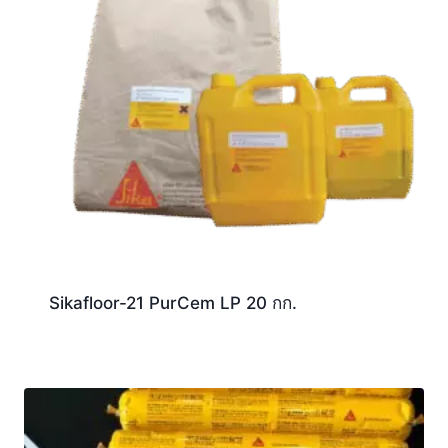
Sikafloor-21 PurCem LP 20 กก.