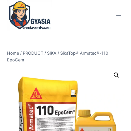
Skip
to
content
Home
/
PRODUCT
/
SIKA
/
SikaTop® Armatec®-110
EpoCem