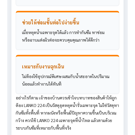
ช่วยให้ซ่อมขั้นต่อไปง่ายขึ้น
เมื่อหยุดน้ำเฉพาะจุดได้แล้ว การทำกันซึม ทาซ่อม
หรือฉาบแต่งผิวต่อจะควบคุมคุณภาพได้ดีกว่า
เหมาะกับงานฉุกเฉิน
ไม่ต้องใช้อุปกรณ์พิเศษ ผสมกับน้ำสะอาดในปริมาณ
น้อยแล้วทำงานได้ทันที
อย่างไรก็ตาม เจ้าของบ้านควรเข้าใจบทบาทของสินค้าให้ถูก
ต้อง LANKO 224 เป็นวัสดุอุดหยุดน้ำรั่วเฉพาะจุด ไม่ใช่วัสดุทา
กันซึมทั้งพื้นที่ หากผนังหรือพื้นมีปัญหาความชื้นเป็นบริเวณ
กว้าง ควรใช้ LANKO 224 เฉพาะจุดที่น้ำไหล แล้วตามด้วย
ระบบกันซึมที่เหมาะกับพื้นที่จริง