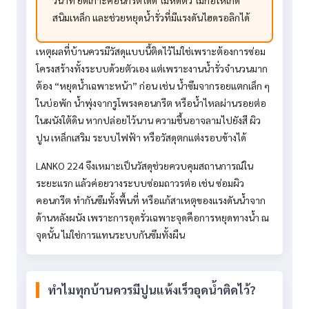
วินาที ยึดเกาะคอนกรีตได้ดี ไม่หดตัว ไม่ก่อให้เกิด
สนิมเหล็ก และช่วยหยุดน้ำรั่วที่มีแรงดันไฮดรอลิกได้
เหตุผลที่บ้านควรมีวัสดุแบบนี้ติดไว้ไม่ใช่เพราะต้องการซ่อม
โครงสร้างทั้งระบบด้วยตัวเอง แต่เพราะงานน้ำรั่วจำนวนมาก
ต้อง “หยุดน้ำเฉพาะหน้า” ก่อน เช่น น้ำซึมจากรอยแตกเล็ก ๆ
ในบ่อพัก น้ำพุ่งจากรูโพรงคอนกรีต หรือน้ำไหลผ่านรอยต่อ
ในผนังใต้ดิน หากปล่อยไว้นาน ความชื้นอาจลามไปยังสี ผิว
ปูน เหล็กเสริม ระบบไฟฟ้า หรือวัสดุตกแต่งรอบข้างได้
LANKO 224 จึงเหมาะเป็นวัสดุช่วยควบคุมสถานการณ์ใน
ระยะแรก แล้วค่อยวางระบบซ่อมถาวรต่อ เช่น ซ่อมผิว
คอนกรีต ทำกันซึมทั้งพื้นที่ หรือแก้สาเหตุของแรงดันน้ำจาก
ด้านหลังผนัง เพราะการอุดรั่วเฉพาะจุดคือการหยุดทางน้ำ ณ
จุดนั้น ไม่ใช่การแทนระบบกันซึมทั้งผืน
ทำไมทุกบ้านควรมีปูนแห้งเร็วอุดน้ำติดไว้?