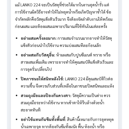
แม้ LANKO 224 จะเป็นวัสดุที่ช่วยได้มากในงานอุดน้ำรั่ว แต่
การใช้งานผิดวิธีอาจทำให้ไม่หยุดน้ำหรือเกิดปัญหาซ้ำได้ ข้อ
จำกัดหลักคือวัสดุแข็งตัวเร็วมาก จึงต้องจัดลำดับงานให้พร้อม
ก่อนผสม และต้องผสมเฉพาะปริมาณที่ใช้ทันในแต่ละครั้ง
อย่าผสมครั้งละมาก:
การผสมจำนวนมากอาจทำให้วัสดุ
แข็งตัวก่อนนำไปใช้งาน ควรแบ่งผสมทีละก้อนเล็ก
อย่าผสมกับวัสดุอื่น:
ห้ามผสมกับปูนซีเมนต์ ทราย หรือ
สารผสมเพิ่มเติม เพราะอาจทำให้คุณสมบัติแข็งตัวเร็วและ
การอุดรั่วเปลี่ยนไป
ปิดภาชนะให้สนิทหลังใช้:
LANKO 224 มีคุณสมบัติไวต่อ
ความชื้น จึงควรเก็บส่วนที่เหลือในภาชนะปิดสนิทและแห้ง
สวมถุงมือและป้องกันดวงตา:
วัสดุมีความเป็นด่าง ควร
สวมถุงมือระหว่างใช้งาน หากเข้าตาให้รีบล้างด้วยน้ำ
สะอาดทันที
อย่าใช้แทนกันซึมทั้งพื้นที่:
สินค้านี้เหมาะกับการอุดหยุด
น้ำเฉพาะจุด หากต้องกันซึมทั้งผนัง พื้น ห้องน้ำ หรือ