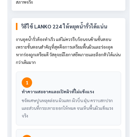
สภาพจริง
วิธีใช้ LANKO 224 ให้หยุดน้ำรั่วได้แน่น
งานอุดน้ำรั่วต้องทำเร็ว แต่ไม่ควรรีบร้อนจนข้ามขั้นตอน
เพราะขั้นตอนสำคัญที่สุดคือการเตรียมพื้นผิวและร่องอุด
หากร่องถูกเตรียมดี วัสดุจะมีโอกาสยึดเกาะและล็อกตัวได้แน่น
กว่าเดิมมาก
1
ทำความสะอาดและเปิดผิวที่ไม่แข็งแรง
ขจัดเศษปูนหลุดล่อน ผิวแตก ผิวบิ่น ฝุ่น คราบสกปรก
และส่วนที่กระเทาะออกให้หมด จนเห็นพื้นผิวแข็งแรง
จริง