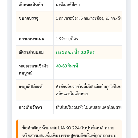
ลักษณะสินค้า
ผงซีเมนต์สีเทา
ขนาดบรรจุ
1 กก./กระป๋อง, 5 กก./กระป๋อง, 25 กก./ถัง
ความหนาแน่น
1.99 กก./ลิตร
อัตราส่วนผสม
ผง 1 กก. : น้ำ 0.2 ลิตร
ระยะเวลาแข็งตัว
40-80 วินาที
สมบูรณ์
อายุผลิตภัณฑ์
6 เดือนนับจากวันที่ผลิต เมื่อเก็บถูกวิธีในบรรจุภัณฑ์เด
สนิทและไม่เสียหาย
การเก็บรักษา
เก็บในบริเวณแห้ง ไม่โดนแสงแดดโดยตรง
ข้อสำคัญ:
ห้ามผสม LANKO 224 กับปูนซีเมนต์ ทราย
หรือสารผสมเพิ่มเติม เพราะสูตรผลิตภัณฑ์ถูกออกแบบ