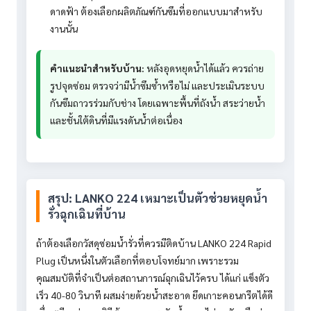
ดาดฟ้า ต้องเลือกผลิตภัณฑ์กันซึมที่ออกแบบมาสำหรับ
งานนั้น
คำแนะนำสำหรับบ้าน:
หลังอุดหยุดน้ำได้แล้ว ควรถ่าย
รูปจุดซ่อม ตรวจว่ามีน้ำซึมซ้ำหรือไม่ และประเมินระบบ
กันซึมถาวรร่วมกับช่าง โดยเฉพาะพื้นที่ถังน้ำ สระว่ายน้ำ
และชั้นใต้ดินที่มีแรงดันน้ำต่อเนื่อง
สรุป: LANKO 224 เหมาะเป็นตัวช่วยหยุดน้ำ
รั่วฉุกเฉินที่บ้าน
ถ้าต้องเลือกวัสดุซ่อมน้ำรั่วที่ควรมีติดบ้าน LANKO 224 Rapid
Plug เป็นหนึ่งในตัวเลือกที่ตอบโจทย์มาก เพราะรวม
คุณสมบัติที่จำเป็นต่อสถานการณ์ฉุกเฉินไว้ครบ ได้แก่ แข็งตัว
เร็ว 40-80 วินาที ผสมง่ายด้วยน้ำสะอาด ยึดเกาะคอนกรีตได้ดี