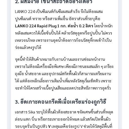
2. ผสมง่าย ใช้น้ำสะอาดอย่างเดียว
LANKO 224 เป็นซีเมนต์กันซึมผสมสำเร็จ จึงไม่ต้องผสม
ปูนซีเมนต์ ทราย หรือสารเพิ่มอื่น อัตราส่วนที่ระบุคือ
LANKO 224 Rapid Plug 1 กก. ต่อน้ำ 0.2 ลิตร
โดยน้ำหนัก
หลังผสมควรได้เนื้อข้นปั้นได้ คล้ายวัสดุอุดหรือปูนปั้น ไม่ควร
เหลวจนไหล เพราะงานอุดน้ำต้องการก้อนวัสดุที่กดเข้าไปใน
ร่องแล้วคงรูปได้
จุดนี้ทำให้สินค้าเหมาะกับงานบ้านและงานซ่อมหน้างาน
เพราะไม่ต้องมีเครื่องมือพิเศษ เพียงมีภาชนะผสมเล็ก ๆ เกรียง
ถุงมือ น้ำสะอาด และอุปกรณ์สกัดพื้นผิวก็สามารถเตรียมงาน
ได้ แต่ต้องหลีกเลี่ยงการเติมน้ำเพิ่มหลังวัสดุเริ่มเซ็ตตัว เพราะ
จะทำให้โครงสร้างเนื้อปูนเสียและลดประสิทธิภาพการอุดรั่ว
3. ยึดเกาะคอนกรีตดีเมื่อเตรียมร่องถูกวิธี
เอกสาร Sika ระบุให้พื้นผิวต้องสะอาด ขจัดเศษชิ้นส่วนที่หลุด
ล่อน แตก บิ่น หรือกระเทาะออกให้หมด แล้วสกัดเปิดพื้นผิว
รอบจุดรั่วเป็นรูปตัว
V
เหตุผลคือร่องรูป V ช่วยให้วัสดุมีพื้นที่