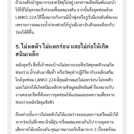
ถ้าแรงดันน้ำสูงมากจนกดวัสดุไม่อยู่ เอกสารผลิตภัณฑ์แนะนำ
ให้ใช้ไม้อุดรอยรั่วก่อนเพื่อลดแรงดัน จากนั้นจึงอุดซ่อมด้วย
LANKO 224 วิธีนี้เหมาะกับกรณีน้ำพุ่งหรือรูรั่วมีแรงดันชัดเจน
เพราะการลดแรงน้ำก่อนช่วยให้ปูนมีเวลาจับตัวและล็อกกับ
ร่องได้ดีขึ้น
5. ไม่หดตัว ไม่แตกร่อน และไม่ก่อให้เกิด
สนิมเหล็ก
หลังอุดรั่ว สิ่งที่เจ้าของบ้านไม่อยากเจอคือวัสดุหดตัวจนเกิด
ช่องว่าง น้ำกลับมาซึมซ้ำ หรือวัสดุทำปฏิกิริยากับเหล็กเสริม
ใกล้จุดซ่อม LANKO 224 มีคุณลักษณะไม่แตกร่อน ไม่หดตัว
และไม่ก่อให้เกิดสนิมเหล็กตามข้อมูลผลิตภัณฑ์ จึงเหมาะกับ
งานคอนกรีตที่ต้องการอุดซ่อมให้แน่นและลดความเสี่ยงจาก
ช่องว่างหลังวัสดุแข็งตัว
ถึงอย่างนั้น การไม่หดตัวไม่ได้แปลว่าจะละเลยการเตรียมผิวได้
หากร่องไม่ลึกพอ ผิวมีฝุ่น หรือผสมเหลวเกินไป งานอุดอาจ
เสียหายได้เหมือนกัน คุณภาพงานจริงจึงมาจาก 3 เรื่องพร้อม