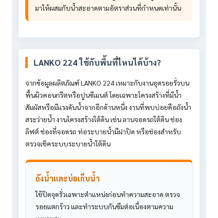
มาให้ผสมกับน้ำสะอาดตามอัตราส่วนที่กำหนดเท่านั้น
LANKO 224 ใช้กับพื้นที่ไหนได้บ้าง?
จากข้อมูลผลิตภัณฑ์ LANKO 224 เหมาะกับงานอุดรอยรั่วบน
พื้นผิวคอนกรีตหรือปูนซีเมนต์ โดยเฉพาะโครงสร้างที่มีน้ำ
สัมผัสหรือมีแรงดันน้ำจากอีกด้านหนึ่ง งานที่พบบ่อยคือถังน้ำ
สระว่ายน้ำ งานโครงสร้างใต้ดิน เช่น ลานจอดรถใต้ดิน ช่อง
ลิฟต์ ช่องที่จอดรถ ท่อระบายน้ำมีฝาปิด หรือช่องสำหรับ
ตรวจเช็คระบบระบายน้ำใต้ดิน
ถังน้ำและบ่อเก็บน้ำ
ใช้ปิดจุดรั่วเฉพาะตำแหน่งก่อนทำความสะอาด ตรวจ
รอยแตกร้าว และทำระบบกันซึมต่อเนื่องตามความ