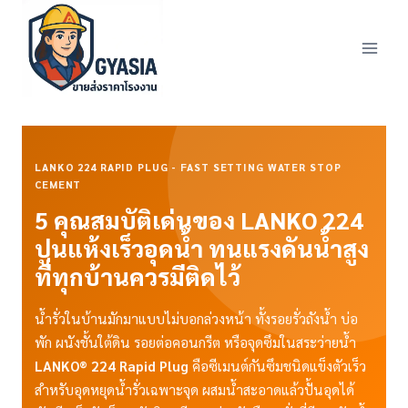
Skip
to
content
LANKO 224 RAPID PLUG - FAST SETTING WATER STOP
CEMENT
5 คุณสมบัติเด่นของ LANKO 224
ปูนแห้งเร็วอุดน้ำ ทนแรงดันน้ำสูง
ที่ทุกบ้านควรมีติดไว้
น้ำรั่วในบ้านมักมาแบบไม่บอกล่วงหน้า ทั้งรอยรั่วถังน้ำ บ่อ
พัก ผนังชั้นใต้ดิน รอยต่อคอนกรีต หรือจุดซึมในสระว่ายน้ำ
LANKO® 224 Rapid Plug
คือซีเมนต์กันซึมชนิดแข็งตัวเร็ว
สำหรับอุดหยุดน้ำรั่วเฉพาะจุด ผสมน้ำสะอาดแล้วปั้นอุดได้