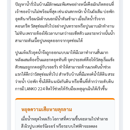
ปัญหาน้ำรั่วในบ้านมีลักษณะพิเศษอย่างหนึ่งคือมักเกิดตอนที่
เจ้าของบ้านไม่พร้อมที่สุด เช่น ฝนตกหนัก น้ำในถังเต็ม บ่อพัก
อุดตัน หรือผนังด้านนอกมีน้ำดันเข้ามา เมื่อเกิดน้ำรั่วจาก
คอนกรีต วัสดุซ่อมทั่วไปอย่างปูนทรายหรือปูนฉาบมักทำงาน
ไม่ทัน เพราะต้องใช้เวลานานกว่าจะเซ็ตตัว และระหว่างนั้นน้ำ
สามารถดันเนื้อปูนหลุดออกจากจุดซ่อมได้
ปูนแห้งเร็วอุดน้ำจึงถูกออกแบบมาให้มีเวลาทำงานสั้นมาก
หลังผสมต้องปั้นและกดอุดทันที จุดประสงค์คือให้วัสดุเริ่มแข็ง
ตัวขณะถูกกดอยู่กับรอยรั่ว ทำให้สามารถต้านแรงดันน้ำช่วง
แรกได้ดีกว่าวัสดุซ่อมทั่วไป สำหรับบ้านที่มีแทงค์น้ำใต้ดิน สระ
ว่ายน้ำ บ่อพัก ชั้นใต้ดิน ผนังกันดิน หรือพื้นที่ต่ำกว่าระดับดิน
การมี LANKO 224 ติดไว้ช่วยให้รับมือเหตุฉุกเฉินได้เร็วขึ้น
หยุดความเสียหายลุกลาม
เมื่อน้ำหยุดไหลเร็ว โอกาสที่ความชื้นจะลามไปทำลาย
สี ผิวปูน เฟอร์นิเจอร์ หรือระบบไฟฟ้าจะลดลง