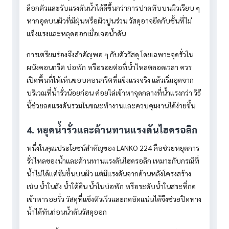
ล็อกตัวและรับแรงดันน้ำได้ดีขึ้นกว่าการปาดทับบนผิวเรียบ ๆ
หากอุดบนผิวที่มีฝุ่นหรือผิวปูนร่วน วัสดุอาจยึดกับชั้นที่ไม่
แข็งแรงและหลุดออกเมื่อเจอน้ำดัน
การเตรียมร่องจึงสำคัญพอ ๆ กับตัววัสดุ โดยเฉพาะจุดรั่วใน
ผนังคอนกรีต บ่อพัก หรือรอยต่อที่น้ำไหลตลอดเวลา ควร
เปิดพื้นที่ให้เห็นขอบคอนกรีตที่แข็งแรงจริง แล้วเริ่มอุดจาก
บริเวณที่น้ำรั่วน้อยก่อน ค่อยไล่เข้าหาจุดกลางที่น้ำแรงกว่า วิธี
นี้ช่วยลดแรงดันรวมในขณะทำงานและควบคุมงานได้ง่ายขึ้น
4. หยุดน้ำรั่วและต้านทานแรงดันไฮดรอลิก
หนึ่งในคุณประโยชน์สำคัญของ LANKO 224 คือช่วยหยุดการ
รั่วไหลของน้ำและต้านทานแรงดันไฮดรอลิก เหมาะกับกรณีที่
น้ำไม่ได้แค่ซึมชื้นบนผิว แต่มีแรงดันจากด้านหลังโครงสร้าง
เช่น น้ำในถัง น้ำใต้ดิน น้ำในบ่อพัก หรือระดับน้ำในสระที่กด
เข้าหารอยรั่ว วัสดุที่แข็งตัวเร็วและกดอัดแน่นได้จึงช่วยปิดทาง
น้ำได้ทันก่อนน้ำดันวัสดุออก