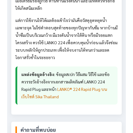
เมื่อเตรียมร่องถูกวิธี ต้านทานแรงดันน้ำ และไม่หดตัวหรือก่อ
ให้เกิดสนิมเหล็ก
แต่การใช้งานให้ได้ผลต้องเข้าใจว่ามันคือวัสดุอุดหยุดน้ำ
เฉพาะจุด ไม่ใช่คำตอบสุดท้ายของทุกปัญหากันซึม หากบ้านมี
น้ำซึมเป็นบริเวณกว้าง มีแรงดันน้ำจากใต้ดิน หรือมีรอยแตก
โครงสร้าง ควรใช้ LANKO 224 เพื่อควบคุมน้ำก่อน แล้วจึงซ่อม
ระบบหลักให้ถูกประเภท เพื่อให้จบงานได้ทนกว่าและลด
โอกาสรั่วซ้ำในระยะยาว
แหล่งข้อมูลอ้างอิง:
ข้อมูลสเปก วิธีผสม วิธีใช้ และข้อ
ควรระวังอ้างอิงจากเอกสารผลิตภัณฑ์ LANKO 224
Rapid Plug และหน้า
LANKO® 224 Rapid Plug บน
เว็บไซต์ Sika Thailand
คำถามที่พบบ่อย