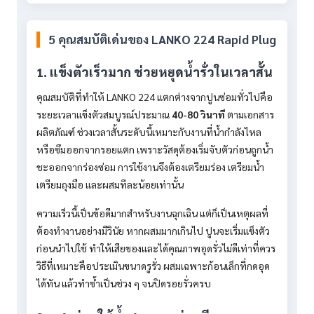
5 คุณสมบัติเด่นของ LANKO 224 Rapid Plug
1. แข็งตัวเร็วมาก ช่วยหยุดน้ำรั่วในเวลาสั้น
คุณสมบัติที่ทำให้ LANKO 224 แตกต่างจากปูนซ่อมทั่วไปคือ
ระยะเวลาแข็งตัวสมบูรณ์ประมาณ
40-80 วินาที
ตามเอกสาร
ผลิตภัณฑ์ ช่วงเวลาสั้นระดับนี้เหมาะกับงานที่น้ำกำลังไหล
หรือซึมออกจากรอยแตก เพราะวัสดุต้องเริ่มจับตัวก่อนถูกน้ำ
ชะออกจากร่องซ่อม การใช้งานจึงต้องเตรียมร่อง เตรียมน้ำ
เตรียมถุงมือ และผสมทีละน้อยเท่านั้น
ความเร็วนี้เป็นข้อดีมากสำหรับงานฉุกเฉิน แต่ก็เป็นเหตุผลที่
ต้องทำงานอย่างมีวินัย หากผสมมากเกินไป ปูนจะเริ่มแข็งตัว
ก่อนนำไปใช้ ทำให้เสียของและได้คุณภาพอุดรั่วไม่ดีเท่าที่ควร
วิธีที่เหมาะคือประเมินขนาดรูรั่ว ผสมเฉพาะก้อนเล็กที่กดอุด
ได้ทัน แล้วทำซ้ำเป็นช่วง ๆ จนปิดรอยรั่วครบ