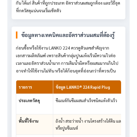
กัน ได้แก่ สินค้าที่ถูกประเภท อัตราส่วนผสมถูกต้อง และวิธีอุด
ที่กดวัสดุแน่นจนเริ่มเซ็ตตัว
ข้อมูลทางเทคนิคและอัตราส่วนผสมที่ต้องรู้
ก่อนซื้อหรือใช้งาน LANKO 224 ควรดูตัวเลขสำคัญจาก
เอกสารผลิตภัณฑ์ เพราะสินค้ากลุ่มปูนแห้งเร็วมีความไวต่อ
เวลาและอัตราส่วนน้ำมาก การเติมน้ำผิดหรือผสมมากเกินไป
อาจทำให้ใช้งานไม่ทัน หรือได้ก้อนอุดที่อ่อนกว่าที่ควรเป็น
รายการ
ข้อมูล LANKO® 224 Rapid Plug
ประเภทวัสดุ
ซีเมนต์กันซึมผสมสำเร็จชนิดแห้งตัวเร็ว
พื้นที่ใช้งาน
ถังน้ำ สระว่ายน้ำ งานโครงสร้างใต้ดิน และพื้นผิวค
หรือปูนซีเมนต์