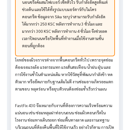
นอนชริงค์ผสมไฟเบอร์ เซ็ตตัวไว รับกำลังอัดสูงตั้งแต่
ช่วงต้น และใช้ได้ทั้งรูปแบบมอร์ตาร์กับไมโคร
คอนกรีต ข้อมูลจาก Sika ระบุว่าสามารถรับกำลังอัด
ได้มากกว่า 250 KSC หลังการทำงาน 3 ชั่วโมง และ
มากกว่า 300 KSC หลังการทำงาน 4 ชั่วโมง จึงช่วยลด
เวลาปิดถนนหรือปิดพื้นที่ทำงานเมื่อใช้งานตามขั้น
ตอนที่ถูกต้อง
โจทย์ของผิวจราจรต่างจากพื้นคอนกรีตทั่วไป เพราะจุดซ่อม
ต้องเจอแรงล้อ แรงกระแทก แรงสั่นสะเทือน น้ำฝน ฝุ่น และ
การใช้งานซ้ำในตำแหน่งเดิม หากใช้วัสดุที่พัฒนากำลังช้า หด
ตัวมาก หรือยึดเกาะกับฐานเดิมไม่ดี งานซ่อมอาจเกิดรอยแตก
ตามขอบ หลุดร่อน หรือยุบตัวจนต้องซ่อมซ้ำเร็วกว่าแผน
FastFix 430 จึงเหมาะกับงานที่ต้องการความเร็วพร้อมความ
แน่นอน เช่น ซ่อมหลุมฝาท่อบนถนน ซ่อมผิวคอนกรีตใน
โรงงาน ซ่อมทางเดินรถยก ซ่อมพื้นทางลาด และงานเทฐาน
บริเวณถนนที่ต้องคืนพื้นที่ให้ใช้งานเร็ว อย่างไรก็ตาม การเปิด