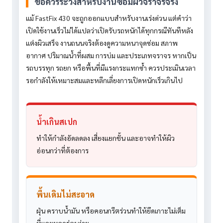
ข้อควรระวังสำหรับงานซ่อมผิวจราจรจริง
แม้ FastFix 430 จะถูกออกแบบสำหรับงานเร่งด่วน แต่คำว่า
เปิดใช้งานเร็วไม่ได้แปลว่าเปิดรับรถหนักได้ทุกกรณีทันทีหลัง
แต่งผิวเสร็จ งานถนนจริงต้องดูความหนาจุดซ่อม สภาพ
อากาศ ปริมาณน้ำที่ผสม การบ่ม และประเภทจราจร หากเป็น
รถบรรทุก รถยก หรือพื้นที่มีแรงกระแทกซ้ำ ควรประเมินเวลา
รอกำลังให้เหมาะสมและหลีกเลี่ยงการเปิดหนักเร็วเกินไป
น้ำเกินสเปก
ทำให้กำลังอัดลดลง เสี่ยงแยกชั้น และอาจทำให้ผิว
อ่อนกว่าที่ต้องการ
พื้นเดิมไม่สะอาด
ฝุ่น คราบน้ำมัน หรือคอนกรีตร่วนทำให้ยึดเกาะไม่เต็ม
ที่และหลุดร่อนง่าย