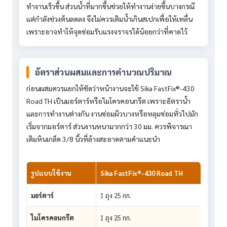
ทำงานเร็วขึ้น ส่วนน้ำที่มากขึ้นช่วยให้ทำงานง่ายขึ้นบางกรณี
แต่กำลังช่วงต้นลดลง จึงไม่ควรเติมน้ำเกินสเปกเพื่อให้เทลื่น
เพราะอาจทำให้จุดซ่อมรับแรงจราจรได้น้อยกว่าที่คาดไว้
อัตราส่วนผสมและการคำนวณปริมาณ
ก่อนผสมควรแยกให้ชัดว่าหน้างานจะใช้ Sika FastFix®-430
Road TH เป็นมอร์ตาร์หรือไมโครคอนกรีต เพราะอัตราน้ำ
และการทำงานต่างกัน งานซ่อมผิวบางหรือหลุมซ่อมทั่วไปมัก
เริ่มจากมอร์ตาร์ ส่วนงานหนามากกว่า 30 มม. ควรพิจารณา
เติมหินเกล็ด 3/8 นิ้วที่ล้างสะอาดตามคำแนะนำ
รูปแบบใช้งาน
Sika FastFix®-430 Road TH
ห
มอร์ตาร์
1 ถุง 25 กก.
-
ไมโครคอนกรีต
1 ถุง 25 กก.
1