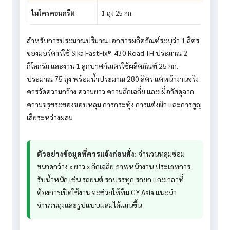
ไมโครคอนกรีต
1 ถุง 25 กก.
2
สำหรับการประมาณปริมาณ เอกสารผลิตภัณฑ์ระบุว่า 1 ลิตร
ของมอร์ตาร์ใช้ Sika FastFix®-430 Road TH ประมาณ 2
กิโลกรัม และงาน 1 ลูกบาศก์เมตรใช้ผลิตภัณฑ์ 25 กก.
ประมาณ 75 ถุง พร้อมน้ำประมาณ 280 ลิตร แต่หน้างานจริง
ควรวัดความกว้าง ความยาว ความลึกเฉลี่ย และเผื่อวัสดุจาก
ความขรุขระของขอบหลุม การกระทุ้ง การแต่งผิว และการสูญ
เสียระหว่างผสม
ตัวอย่างข้อมูลที่ควรแจ้งก่อนสั่ง:
จำนวนหลุมซ่อม
ขนาดกว้าง x ยาว x ลึกเฉลี่ย ภาพหน้างาน ประเภทการ
รับน้ำหนัก เช่น รถยนต์ รถบรรทุก รถยก และเวลาที่
ต้องการเปิดใช้งาน จะช่วยให้ทีม GY Asia แนะนำ
จำนวนถุงและรูปแบบผสมได้แม่นขึ้น