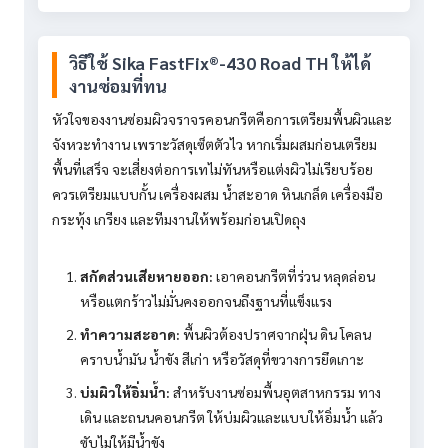
วิธีใช้ Sika FastFix®-430 Road TH ให้ได้
งานซ่อมที่ทน
หัวใจของงานซ่อมผิวจราจรคอนกรีตคือการเตรียมพื้นผิวและ
จังหวะทำงาน เพราะวัสดุเซ็ตตัวไว หากเริ่มผสมก่อนเตรียม
พื้นที่เสร็จ จะเสี่ยงต่อการเทไม่ทันหรือแต่งผิวไม่เรียบร้อย
ควรเตรียมแบบกั้น เครื่องผสม น้ำสะอาด หินเกล็ด เครื่องมือ
กระทุ้ง เกรียง และทีมงานให้พร้อมก่อนเปิดถุง
สกัดส่วนเสียหายออก:
เอาคอนกรีตที่ร่วน หลุดล่อน
หรือแตกร้าวไม่มั่นคงออกจนถึงฐานที่แข็งแรง
ทำความสะอาด:
พื้นผิวต้องปราศจากฝุ่น ดิน โคลน
คราบน้ำมัน น้ำขัง สีเก่า หรือวัสดุที่ขวางการยึดเกาะ
บ่มผิวให้อิ่มน้ำ:
สำหรับงานซ่อมพื้นอุตสาหกรรม ทาง
เดิน และถนนคอนกรีต ให้บ่มผิวและแบบให้อิ่มน้ำ แล้ว
ซับไม่ให้มีน้ำขัง