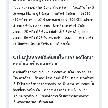
ผิวจราจรคอนกรีตต้องรับแรงซ้ำจากล้อรถ ไม่ใช่แค่รับน้ำหนัก
นิ่ง ข้อมูล Sika ระบุว่าวัสดุสามารถรับกำลังอัดมากกว่า 250
KSC หลังการทำงาน 3 ชั่วโมง และมากกว่า 300 KSC หลังการ
ทำงาน 4 ชั่วโมง โดยตารางมอร์ตาร์ยังแสดงค่ากำลังอัด
มากกว่า 25 MPa ที่ 3 ชั่วโมงเมื่อใช้น้ำ 3.3 ลิตรต่อถุง และ
มากกว่า 50 MPa ที่ 28 วัน เหมาะกับงานที่ต้องการความแข็ง
แรงตั้งแต่ช่วงต้นและยังพัฒนากำลังต่อเนื่อง
3. เป็นปูนนอนชริงค์ผสมไฟเบอร์ ลดปัญหา
หดตัวและร้าวขอบซ่อม
งานซ่อมผิวจราจรมักเสียหายจากขอบงานซ่อมแตก รอยต่อ
เปิด หรือวัสดุยุบตัวหลังใช้งาน สินค้านี้เป็นปูนนอนชริงค์ผสม
เส้นใยไฟเบอร์ ช่วยลดการหดตัวและเพิ่มความเหนียวของเนื้อ
วัสดุเมื่อเทลงช่องซ่อม หากฐานคอนกรีตเดิมแข็งแรงและ
เตรียมผิวถูกต้อง จะช่วยลดโอกาสเกิดช่องว่างและลดความ
เสี่ยงหลุดร่อนรอบบริเวณซ่อม