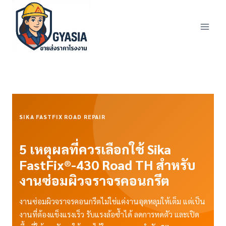
Skip
to
content
SIKA FASTFIX ROAD REPAIR
5 เหตุผลที่ควรเลือกใช้ Sika
FastFix®-430 Road TH สำหรับ
งานซ่อมผิวจราจรคอนกรีต
งานซ่อมผิวจราจรคอนกรีตไม่ใช่แค่งานอุดหลุมให้เต็ม แต่เป็น
งานที่ต้องแข็งแรงเร็ว รับแรงล้อซ้ำได้ ลดการหดตัว และเปิด