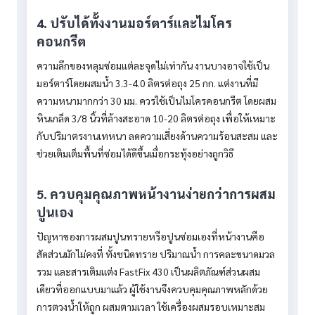
4. ปรับได้ทั้งงานมอร์ตาร์และไมโคร
คอนกรีต
ความลึกของหลุมซ่อมแต่ละจุดไม่เท่ากัน งานบางอาจใช้เป็น
มอร์ตาร์โดยผสมน้ำ 3.3-4.0 ลิตรต่อถุง 25 กก. แต่งานที่มี
ความหนามากกว่า 30 มม. ควรใช้เป็นไมโครคอนกรีต โดยผสม
หินเกล็ด 3/8 นิ้วที่ล้างสะอาด 10-20 ลิตรต่อถุง เพื่อให้เหมาะ
กับปริมาตรงานเทหนา ลดความเสี่ยงด้านความร้อนสะสม และ
ช่วยเติมเต็มพื้นที่ซ่อมได้ดีขึ้นเมื่อกระทุ้งอย่างถูกวิธี
5. ควบคุมคุณภาพหน้างานง่ายกว่าการผสม
ปูนเอง
ปัญหาของการผสมปูนทรายหรือปูนซ่อมเองที่หน้างานคือ
สัดส่วนมักไม่คงที่ ทั้งชนิดทราย ปริมาณน้ำ การคละขนาดมวล
รวม และสารเติมแต่ง FastFix 430 เป็นผลิตภัณฑ์ส่วนผสม
เดียวที่ออกแบบมาแล้ว ผู้ใช้งานจึงควบคุมคุณภาพหลักด้วย
การตวงน้ำให้ถูก ผสมตามเวลา ใช้เครื่องผสมรอบเหมาะสม