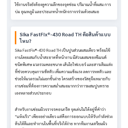
ใช้งานจริงยังต้องดูความลึกของจุดซ่อม ปริมาณน้ำที่ผสม การ
บ่ม อุณหภูมิ และประเภทน้ำหนักจราจรร่วมด้วยเสมอ
Sika FastFix®-430 Road TH คือสินค้าแบบ
ไหน?
Sika FastFix®-430 Road TH เป็นปูนส่วนผสมเดียว พร้อมใช้
งานโดยผสมกับน้ำสะอาดที่หน้างาน มีส่วนผสมของซีเมนต์
ชนิดพิเศษ มวลรวมคละขนาด เส้นใยไฟเบอร์ และสารเติมแต่ง
ที่ช่วยควบคุมการเซ็ตตัว เพิ่มความแข็งแรง ลดการหดตัว และ
ช่วยให้มวลรวมไม่แยกชั้นง่าย โครงสร้างของวัสดุจึงเหมาะกับ
งานซ่อมที่ต้องการความสม่ำเสมอมากกว่าการผสมปูนทราย
เองหลายส่วนประกอบ
สำหรับงานซ่อมผิวจราจรคอนกรีต จุดเด่นไม่ได้อยู่ที่คำว่า
“แห้งเร็ว” เพียงอย่างเดียว แต่คือการออกแบบให้รับกำลังช่วง
ต้นได้ดีและทำงานในพื้นที่จริงได้ง่าย หากทีมงานเตรียมผิว