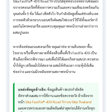
Sika FastFix®-430 Road TH เป็นวัสดุที่ตอบโจทย์งานซ่อมผิว
จราจรคอนกรีตที่ต้องการความเร็วและความแข็งแรงพร้อมกัน
จุดเด่นทั้ง 5 ข้อ ได้แก่ เซ็ตตัวไว รับกำลังอัดสูงตั้งแต่ช่วงต้น ลด
การหดตัวด้วยระบบนอนชริงค์ผสมไฟเบอร์ ใช้ได้ทั้งมอร์ตาร์
และไมโครคอนกรีต และควบคุมคุณภาพหน้างานง่ายกว่าการ
ผสมปูนเอง
หากต้องซ่อมถนนคอนกรีต หลุมฝาท่อ ทางเดินรถยก พื้น
โรงงาน หรือพื้นทางลาดที่ต้องคืนพื้นที่เร็ว FastFix 430 เป็น
ตัวเลือกที่ควรพิจารณา แต่เพื่อให้ได้ผลจริงตามสเปก ควรตวง
น้ำให้ถูก เตรียมผิวให้สะอาด ผสมให้ทันเวลา กระทุ้งให้เต็ม
ช่องว่าง และบ่มผิวหลังเทตามสภาพหน้างาน
แหล่งข้อมูลอ้างอิง:
ข้อมูลสินค้า สเปกกำลังอัด
อัตราส่วนผสม การใช้งาน และข้อควรระวัง อ้างอิงจาก
หน้า
Sika FastFix®-430 Road TH บน Sika Thailand
และควรตรวจเอกสารผลิตภัณฑ์ล่าสุดก่อนใช้งานจริงทุก