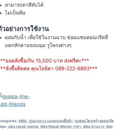
สามารถทาสีทับได้
ไม่เป็นพิษ
ตัวอย่างการใช้งาน
ผสมกับน้ำ เพื่อใช้ในงานฉาบ ซ่อมแซมคอนกรีตที่
แตกหักตามขอบมุม รูโพรงต่างๆ
**ยอดสั่งซื้อเกิน 15,000 บาท ส่งฟรีค่ะ***
**สั่งซื้อติดต่อ คุณโยษิตา 089-222-8893***
ategories:
SIKA
,
ปูนฉาบบาง และตกแต่งพื้นผิว
,
ปูนซ่อมโครงสร้างคอนกรีต
ags:
sika repair mortar
,
Sika Repair Mortar ราคา
,
Sika ฉาบบาง
,
ซ่อม