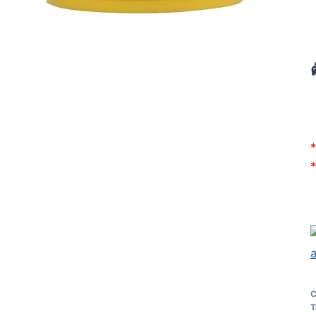
*
*
C
T