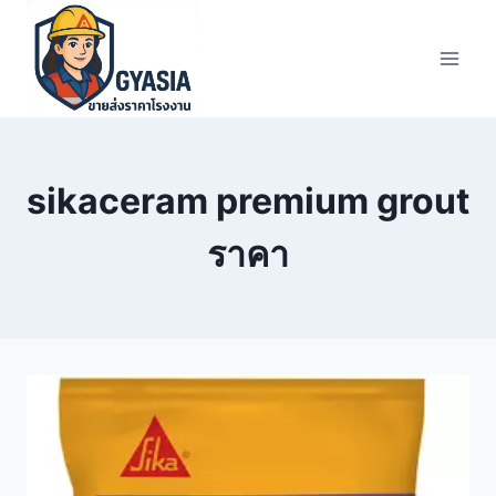
Skip
to
content
sikaceram premium grout
ราคา