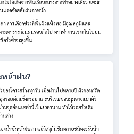
ักไม่ได้เกิดจากพื้นเรียบกลางดาดฟ้าอย่างเดียว แต่มัก
่อโดนแดดจัดสลับฝนตกหนัก
ลา ควรเลือกช่วงที่พื้นผิวแห้งพอ มีอุณหภูมิและ
ทับตามตารางก่อนฝนรอบถัดไป หากทำงานเร่งเกินไปบน
อรั่วซ้ำจะสูงขึ้น
วงหน้าฝน?
องโครงสร้างทุกวัน เมื่อผ่านไปหลายปี ผิวคอนกรีต
ัสดุอุดรอยต่อแข็งกรอบ และบริเวณขอบมุมอาจแยกตัว
่านจุดอ่อนเหล่านี้เป็นเวลานาน ทำให้รอยรั่วเดิม
านล่าง
อ่งน้ำขังหลังฝนตก แม้วัสดุกันซึมหลายชนิดจะรับน้ำ