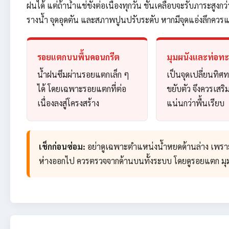
ฝนได้ แต่ถ้าน้ำแช่ขังต่อเนื่องทุกวัน ชั้นเคลือบจะรับภาระสู
รางน้ำ จุดอุดตัน และสภาพปูนปรับระดับ หากมีจุดแอ่งลึกควรแ
รอยแตกบนพื้นคอนกรีต
มุมผนังและท่อทะล
น้ำฝนซึมผ่านรอยแตกเล็ก ๆ
เป็นจุดเปลี่ยนทิศท
ได้ โดยเฉพาะรอยแตกที่ต่อ
ขยับตัว จึงควรเสร
เนื่องลงสู่โครงสร้าง
แน่นกว่าพื้นเรียบ
เช็กก่อนซ่อม:
อย่าดูเฉพาะตำแหน่งน้ำหยดด้านล่าง เพราะน้ำอา
ห่างออกไป ควรตรวจจากด้านบนทั้งระบบ โดยดูรอยแตก มุม 