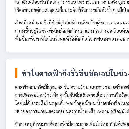
แล้วจึงเคลือบพื้นที่หลักตามระบบ เพราะในหน้างานจริง จุดรั่วม
เกิดจากรอยต่อและจุดเปลี่ยนระดับที่รับการขยับตัวซ้ำ ๆ เมื
สำหรับหน้าฝน สิ่งที่สำคัญไม่แพ้การเลือกวัสดุคือการวางแผนเว
ความชื้นอยู่ในช่วงที่ผลิตภัณฑ์กำหนด และมีเวลารอเคลือบ
พื้นชื้นหรือทาทับก่อนวัสดุแห้งไม่ติดมือ โอกาสบวมพอง ล่อน หรื
ทำไมดาดฟ้าถึงรั่วซึมชัดเจนในช่
ดาดฟ้าคอนกรีตมักถูกแดด ฝน ความร้อน และการขยายตัวหดตัวข
อาจเกิดรอยแตกร้าวเล็ก ๆ ชั้นกันซึมเดิมอาจเสื่อม กาวหรือว
โดยไม่สังเกตเห็นในฤดูแล้ง พอเข้าสู่หน้าฝน น้ำจะขังหรือไหลผ
ขยายอาการและแสดงผลเป็นคราบน้ำบนฝ้า เพดาน หรือผนังด้
อีกสาเหตุที่พบมากคือดาดฟ้ามีความลาดเอียงไม่พอ ทำให้เกิดแ