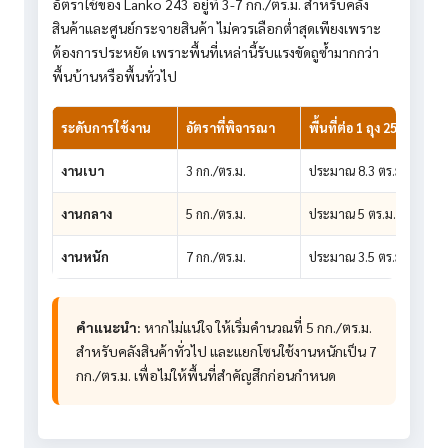
อัตราใช้ของ Lanko 243 อยู่ที่ 3-7 กก./ตร.ม. สำหรับคลัง
สินค้าและศูนย์กระจายสินค้า ไม่ควรเลือกต่ำสุดเพียงเพราะ
ต้องการประหยัด เพราะพื้นที่เหล่านี้รับแรงขัดถูซ้ำมากกว่า
พื้นบ้านหรือพื้นทั่วไป
ระดับการใช้งาน
อัตราที่พิจารณา
พื้นที่ต่อ 1 ถุง 25 กก.
งานเบา
3 กก./ตร.ม.
ประมาณ 8.3 ตร.ม.
งานกลาง
5 กก./ตร.ม.
ประมาณ 5 ตร.ม.
งานหนัก
7 กก./ตร.ม.
ประมาณ 3.5 ตร.ม.
คำแนะนำ:
หากไม่แน่ใจ ให้เริ่มคำนวณที่ 5 กก./ตร.ม.
สำหรับคลังสินค้าทั่วไป และแยกโซนใช้งานหนักเป็น 7
กก./ตร.ม. เพื่อไม่ให้พื้นที่สำคัญสึกก่อนกำหนด