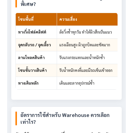
พิเศษ?
โซนพื้นที่
ความเสี่ยง
คำแน
ทางวิ่งโฟล์คลิฟต์
ล้อวิ่งซ้ำทุกวัน ทำให้ผิวสึกเป็นแนว
พิจาร
จุดกลับรถ / จุดเลี้ยว
แรงเฉือนสูง ผิวถูกบิดและขัดมาก
ควรใช
ลานโหลดสินค้า
รับแรงกระแทกและน้ำหนักซ้ำ
ควรประ
โซนชั้นวางสินค้า
รับน้ำหนักคงที่และมีรถเข็นเข้าออก
เลือก
ทางเดินหลัก
เดินและลากอุปกรณ์ซ้ำ
งานกล
อัตราการใช้สำหรับ Warehouse ควรเลือก
เท่าไร?