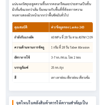
แน่น ผงวัสดุจะดูดความชื้นจากคอนกรีตและประสานเป็นชั้น
ผิวที่แข็งแรงกว่าเดิม จึงเหมาะกับพื้นที่ที่ต้องการความ
ทนทานของผิวหน้ามากกว่าพื้นขัดมันทั่วไป
คุณสมบัติ
ค่า/ข้อมูลของ Lanko 243
ประ
กำลังรับแรงอัด
60 MPa ที่ 28 วัน ตาม ASTM C109
ช่ว
ความต้านทานการขัดถู
1 กรัม ที่ 28 วัน Taber Abrasion
ลดก
อัตราการใช้
3-7 กก./ตร.ม. โรย 2 รอบ
เลื
บรรจุภัณฑ์
25 กก./ถุง
คำน
สี
เทา เทาอ่อน เขียวอ่อน เขียวเข้ม
ใช้
จุดไหนในคลังสินค้าควรให้ความสำคัญเป็น