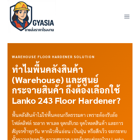
Skip
to
content
WAREHOUSE FLOOR HARDENER SOLUTION
ทำไมพื้นคลังสินค้า
(Warehouse) และศูนย์
กระจายสินค้า ถึงต้องเลือกใช้
Lanko 243 Floor Hardener?
พื้นคลังสินค้าไม่ใช่พื้นคอนกรีตธรรมดา เพราะต้องรับล้อ
โฟล์คลิฟต์ รถลาก พาเลต จุดกลับรถ จุดโหลดสินค้า และการ
สัญจรซ้ำทุกวัน หากผิวพื้นอ่อน เป็นฝุ่น หรือสึกเร็ว จะกระทบ
ทั้งความปลอดภัย ความสะอาด และต้นทุนซ่อมบำรุง Lanko