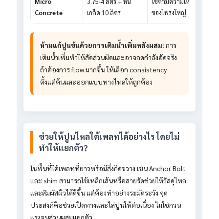
Micro
3.75-4 ลิตร + หิน
ใช้ตามความเหมาะสม
Concrete
เกล็ด 10 ลิตร
ของโพรงใหญ่
ห้ามแก้ปูนข้นด้วยการเติมน้ำเพิ่มหลังผสม:
การ
เติมน้ำเพิ่มทำให้สัดส่วนผิดและอาจลดกำลังอัดจริง
ถ้าต้องการ flow มากขึ้น ให้เลือก consistency
ตั้งแต่ต้นและออกแบบทางไหลให้ถูกต้อง
ช่วยให้ปูนไหลใต้เพลทได้อย่างไร โดยไม่
ทำให้แยกตัว?
ในพื้นที่ใต้เพลทที่ยาวหรือมีสิ่งกีดขวาง เช่น Anchor Bolt
และ shim สามารถใช้เหล็กเส้นหรือสายรัดช่วยให้วัสดุไหล
และสัมผัสผิวได้ดีขึ้น แต่ต้องทำอย่างระมัดระวัง จุด
ประสงค์คือช่วยเปิดทางและไล่ปูนให้ต่อเนื่อง ไม่ใช่กวน
แรงจนส่วนผสมแยกตัว