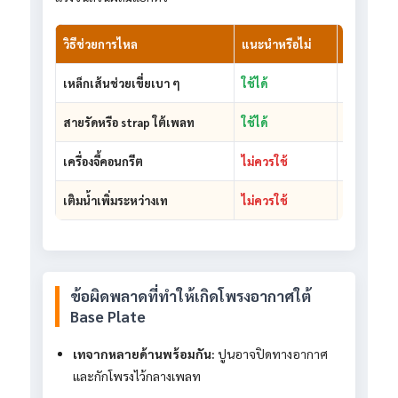
วิธีช่วยการไหล
แนะนำหรือไม่
เหตุผล
เหล็กเส้นช่วยเขี่ยเบา ๆ
ใช้ได้
ช่วยเปิดทา
สายรัดหรือ strap ใต้เพลท
ใช้ได้
ช่วยให้ปูน
เครื่องจี้คอนกรีต
ไม่ควรใช้
แรงสั่นมาก
เติมน้ำเพิ่มระหว่างเท
ไม่ควรใช้
ทำให้คุณสม
ข้อผิดพลาดที่ทำให้เกิดโพรงอากาศใต้
Base Plate
เทจากหลายด้านพร้อมกัน:
ปูนอาจปิดทางอากาศ
และกักโพรงไว้กลางเพลท