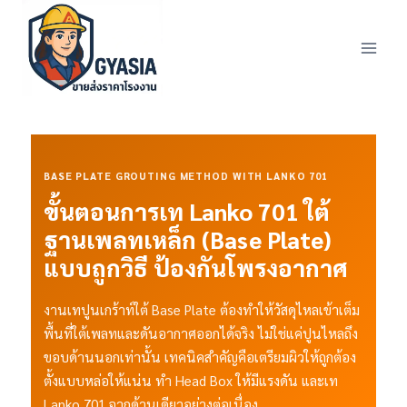
Skip
to
content
BASE PLATE GROUTING METHOD WITH LANKO 701
ขั้นตอนการเท Lanko 701 ใต้
ฐานเพลทเหล็ก (Base Plate)
แบบถูกวิธี ป้องกันโพรงอากาศ
งานเทปูนเกร้าท์ใต้ Base Plate ต้องทำให้วัสดุไหลเข้าเต็ม
พื้นที่ใต้เพลทและดันอากาศออกได้จริง ไม่ใช่แค่ปูนไหลถึง
ขอบด้านนอกเท่านั้น เทคนิคสำคัญคือเตรียมผิวให้ถูกต้อง
ตั้งแบบหล่อให้แน่น ทำ Head Box ให้มีแรงดัน และเท
Lanko 701 จากด้านเดียวอย่างต่อเนื่อง