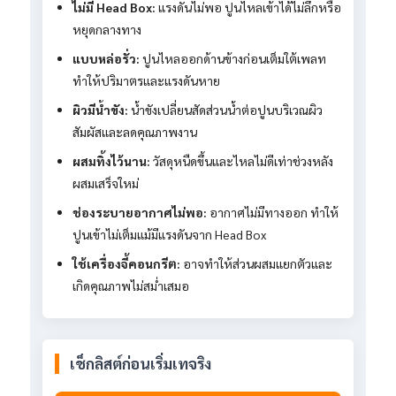
ไม่มี Head Box:
แรงดันไม่พอ ปูนไหลเข้าได้ไม่ลึกหรือ
หยุดกลางทาง
แบบหล่อรั่ว:
ปูนไหลออกด้านข้างก่อนเต็มใต้เพลท
ทำให้ปริมาตรและแรงดันหาย
ผิวมีน้ำขัง:
น้ำขังเปลี่ยนสัดส่วนน้ำต่อปูนบริเวณผิว
สัมผัสและลดคุณภาพงาน
ผสมทิ้งไว้นาน:
วัสดุหนืดขึ้นและไหลไม่ดีเท่าช่วงหลัง
ผสมเสร็จใหม่
ช่องระบายอากาศไม่พอ:
อากาศไม่มีทางออก ทำให้
ปูนเข้าไม่เต็มแม้มีแรงดันจาก Head Box
ใช้เครื่องจี้คอนกรีต:
อาจทำให้ส่วนผสมแยกตัวและ
เกิดคุณภาพไม่สม่ำเสมอ
เช็กลิสต์ก่อนเริ่มเทจริง